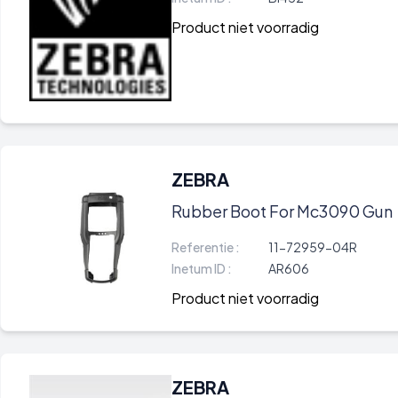
Product niet voorradig
ZEBRA
Rubber Boot For Mc3090 Gun
Referentie :
11-72959-04R
Inetum ID :
AR606
Product niet voorradig
ZEBRA