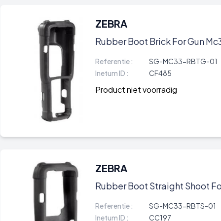
ZEBRA
Rubber Boot Brick For Gun M
Referentie :
SG-MC33-RBTG-01
Inetum ID :
CF485
Product niet voorradig
ZEBRA
Rubber Boot Straight Shoot F
Referentie :
SG-MC33-RBTS-01
Inetum ID :
CC197