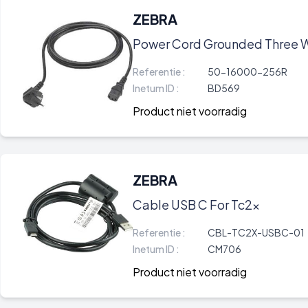
ZEBRA
Power Cord Grounded Three W
Referentie :
50-16000-256R
Inetum ID :
BD569
Product niet voorradig
ZEBRA
Cable USB C For Tc2x
Referentie :
CBL-TC2X-USBC-01
Inetum ID :
CM706
Product niet voorradig