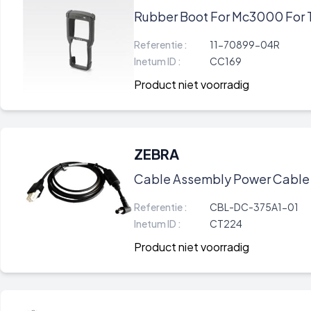
Rubber Boot For Mc3000 For T
Referentie :
11-70899-04R
Inetum ID :
CC169
Product niet voorradig
ZEBRA
Cable Assembly Power Cable 
Referentie :
CBL-DC-375A1-01
Inetum ID :
CT224
Product niet voorradig