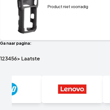
Product niet voorradig
Ga naar pagina:
1
2
3
4
5
6
>
Laatste