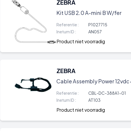
ZEBRA
Kit USB 2.0 A-mini B W/fer
Referentie :
P1027715
Inetum ID :
AN057
Product niet voorradig
ZEBRA
Cable Assembly Power 12vdc 
Referentie :
CBL-DC-388A1-01
Inetum ID :
AT103
Product niet voorradig