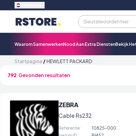
Nederlands
Waarom Samenwerken
Nood Aan Extra Diensten
Bekijk He
Startpagina
/
HEWLETT PACKARD
792
Gevonden resultaten
ZEBRA
Cable Rs232
Referentie :
10825-000
Inetum ID :
BI452