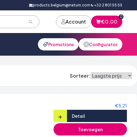
products.belgium@inetum.com
+32 2 801 55 55
0
Account
€0,00
Promotions
Configurator
Sorteer:
€5,21
+
Detail
Toevoegen