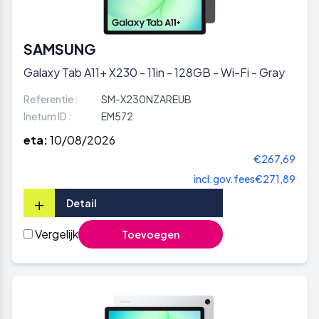
SAMSUNG
Galaxy Tab A11+ X230 - 11in - 128GB - Wi-Fi - Gray
Referentie :
SM-X230NZAREUB
Inetum ID :
EM572
eta:
10/08/2026
€267,69
incl.gov.fees
€271,89
+
Detail
Vergelijk
Toevoegen