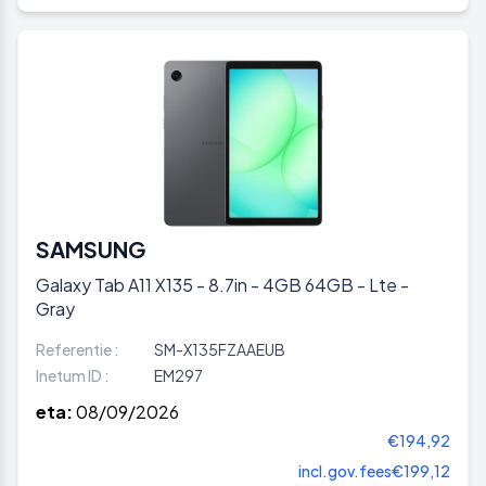
SAMSUNG
Galaxy Tab A11 X135 - 8.7in - 4GB 64GB - Lte -
Gray
Referentie :
SM-X135FZAAEUB
Inetum ID :
EM297
eta:
08/09/2026
€194,92
incl.gov.fees
€199,12