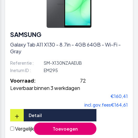
SAMSUNG
Galaxy Tab A11 X130 - 8.7in - 4GB 64GB - Wi-Fi -
Gray
Referentie :
SM-X130NZAAEUB
Inetum ID :
EM295
Voorraad:
72
Leverbaar binnen 3 werkdagen
€160,41
incl.gov.fees
€164,61
+
Detail
Vergelijk
Toevoegen