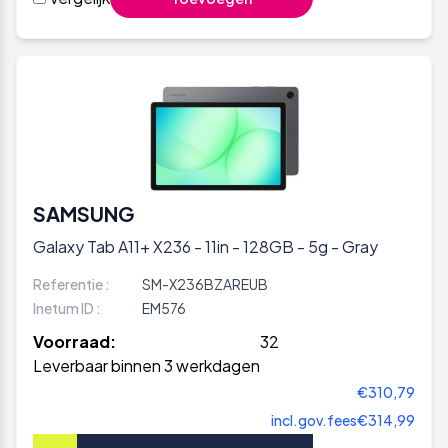
SAMSUNG
Galaxy Tab A11+ X236 - 11in - 128GB - 5g - Gray
Referentie :
SM-X236BZAREUB
Inetum ID :
EM576
Voorraad:
32
Leverbaar binnen 3 werkdagen
€310,79
incl.gov.fees
€314,99