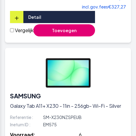
incl.gov.fees
€327,27
+
Detail
Vergelijk
Toevoegen
SAMSUNG
Galaxy Tab A11+ X230 - 11in - 256gb- Wi-Fi - Silver
Referentie :
SM-X230NZSPEUB
Inetum ID :
EM575
Voorraad:
6