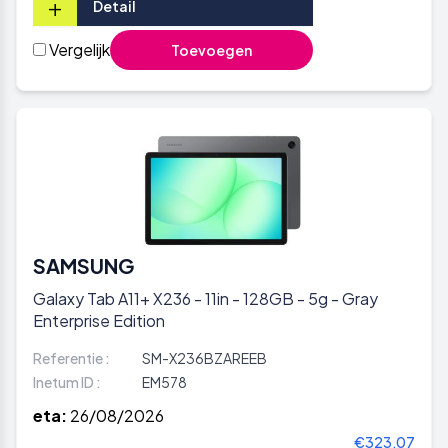
+
Detail
Vergelijk
Toevoegen
SAMSUNG
Galaxy Tab A11+ X236 - 11in - 128GB - 5g - Gray
Enterprise Edition
Referentie :
SM-X236BZAREEB
Inetum ID :
EM578
eta:
26/08/2026
€323,07