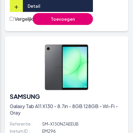
+
Detail
Vergelijk
Toevoegen
SAMSUNG
Galaxy Tab A11 X130 - 8.7in - 8GB 128GB - Wi-Fi -
Gray
Referentie :
SM-X130NZAEEUB
Inetum ID :
EM296