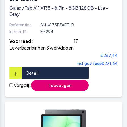
Galaxy Tab A11 X135 - 8.7in - 8GB 128GB - Lte -
Gray
Referentie :
SM-X135FZAEEUB
Inetum ID :
EM294
Voorraad:
17
Leverbaar binnen 3 werkdagen
€267,44
incl.gov.fees
€271,64
+
Detail
Vergelijk
Toevoegen