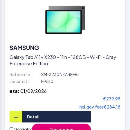
SAMSUNG
Galaxy Tab A11+ X230 - 11in - 128GB - Wi-Fi - Gray
Enterprise Edition
Referentie :
SM-X230NZAREEB
Inetum ID :
EP810
eta:
01/09/2026
€279,98
incl.gov.fees
€284,18
+
Detail
Vergelijk
Toevoegen