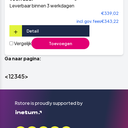
Leverbaar binnen 3 werkdagen
€339,02
incl.gov.fees
€343,22
+
Detail
Vergelijk
Toevoegen
Ga naar pagina:
<
1
2
3
4
5
>
Rstore is proudly supported by