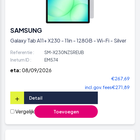
SAMSUNG
Galaxy Tab A11+ X230 - 11in - 128GB - Wi-Fi - Silver
Referentie :
SM-X230NZSREUB
Inetum ID :
EM574
eta:
08/09/2026
€267,69
incl.gov.fees
€271,89
+
Detail
Vergelijk
Toevoegen