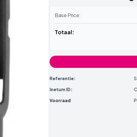
Base Price:
Totaal:
Referentie:
S
Inetum ID:
C
Voorraad
P