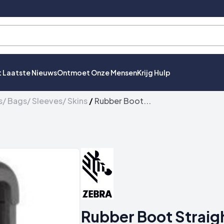
t Laatste Nieuws
Ontmoet Onze Mensen
Krijg Hulp
/ Bags/ Sleeves/ Skins
/
Rubber Boot...
Rubber Boot Straig