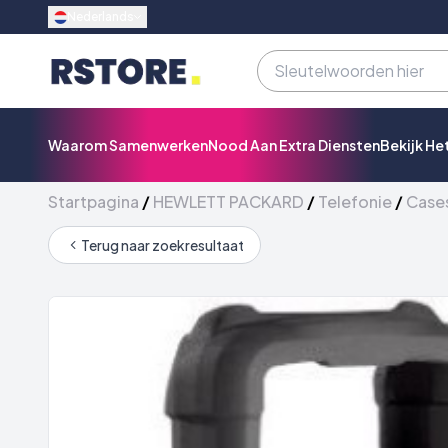
Nederlands
Waarom Samenwerken
Nood Aan Extra Diensten
Bekijk He
Startpagina
/
HEWLETT PACKARD
/
Telefonie
/
Cases
Terug naar zoekresultaat