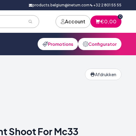
products.belgium@inetum.com
+32 2 801 55 55
0
Account
€0,00
Promotions
Configurator
Afdrukken
ht Shoot For Mc33