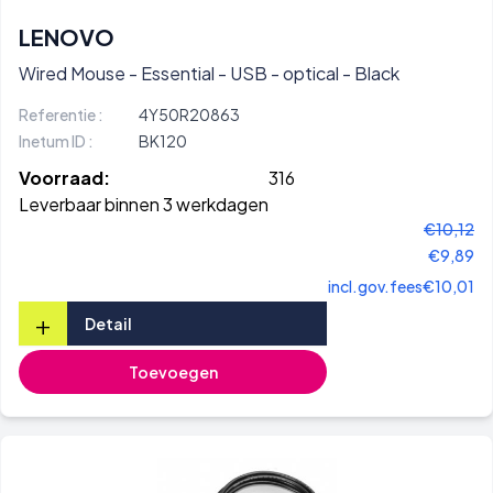
LENOVO
Wired Mouse - Essential - USB - optical - Black
Referentie :
4Y50R20863
Inetum ID :
BK120
Voorraad:
316
Leverbaar binnen 3 werkdagen
€10,12
€9,89
incl.gov.fees
€10,01
+
Detail
Toevoegen