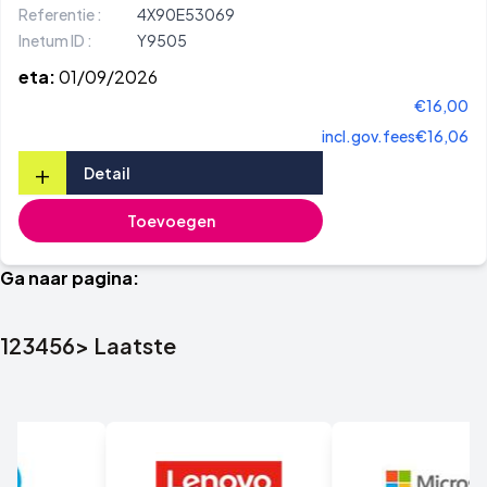
Referentie :
4X90E53069
Inetum ID :
Y9505
eta:
01/09/2026
€16,00
incl.gov.fees
€16,06
+
Detail
Toevoegen
Ga naar pagina:
1
2
3
4
5
6
>
Laatste