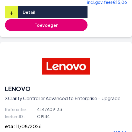
incl.gov.fees
€15,06
+
Detail
Toevoegen
LENOVO
XClarity Controller Advanced to Enterprise - Upgrade
Referentie :
4L47A09133
Inetum ID :
CJ944
eta:
11/08/2026