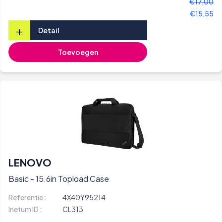
€17,00
€15,55
+
Detail
Toevoegen
LENOVO
Basic - 15.6in Topload Case
Referentie :
4X40Y95214
Inetum ID :
CL313