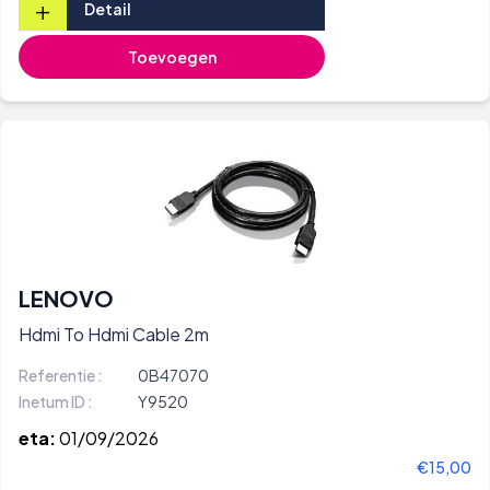
+
Detail
Toevoegen
LENOVO
Hdmi To Hdmi Cable 2m
Referentie :
0B47070
Inetum ID :
Y9520
eta:
01/09/2026
€15,00