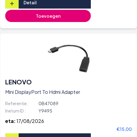
+
Detail
Toevoegen
LENOVO
Mini DisplayPort To Hdmi Adapter
Referentie :
0B47089
Inetum ID :
Y9495
eta:
17/08/2026
€15,00