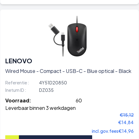
LENOVO
Wired Mouse - Compact - USB-C - Blue optical - Black
Referentie :
4Y51D20850
Inetum ID :
DZ035
Voorraad:
60
Leverbaar binnen 3 werkdagen
€15,12
€14,84
incl.gov.fees
€14,96