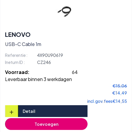
LENOVO
USB-C Cable 1m
Referentie :
4X90U90619
Inetum ID :
CZ246
Voorraad:
64
Leverbaar binnen 3 werkdagen
€15,06
€14,49
incl.gov.fees
€14,55
+
Detail
Toevoegen