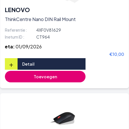
LENOVO
ThinkCentre Nano DIN Rail Mount
Referentie :
4XF0V81629
Inetum ID :
CT964
eta:
01/09/2026
€10,00
+
Detail
Toevoegen