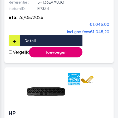
Referentie :
5H136EA#UUG
Inetum ID :
EP334
eta:
26/08/2026
€1.045,00
incl.gov.fees
€1.045,20
+
Detail
Vergelijk
Toevoegen
HP