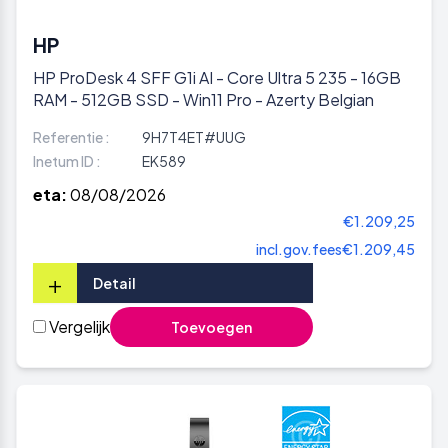
HP
HP ProDesk 4 SFF G1i AI - Core Ultra 5 235 - 16GB
RAM - 512GB SSD - Win11 Pro - Azerty Belgian
Referentie :
9H7T4ET#UUG
Inetum ID :
EK589
eta:
08/08/2026
€1.209,25
incl.gov.fees
€1.209,45
+
Detail
Vergelijk
Toevoegen