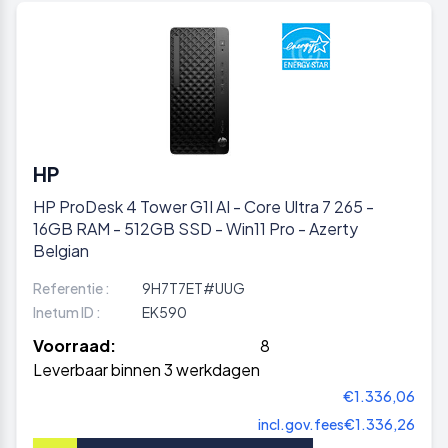
HP
HP ProDesk 4 Tower G1I AI - Core Ultra 7 265 -
16GB RAM - 512GB SSD - Win11 Pro - Azerty
Belgian
Referentie :
9H7T7ET#UUG
Inetum ID :
EK590
Voorraad:
8
Leverbaar binnen 3 werkdagen
€1.336,06
incl.gov.fees
€1.336,26