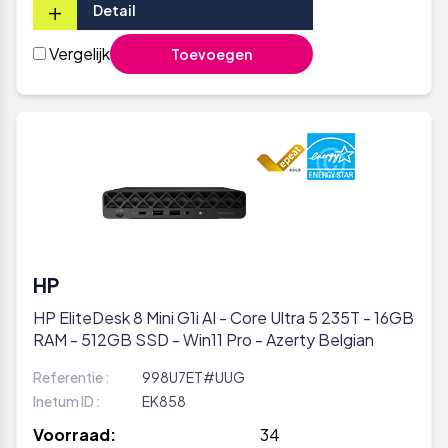
+
Detail
Vergelijk
Toevoegen
HP
HP EliteDesk 8 Mini G1i AI - Core Ultra 5 235T - 16GB
RAM - 512GB SSD - Win11 Pro - Azerty Belgian
Referentie :
998U7ET#UUG
Inetum ID :
EK858
Voorraad:
34