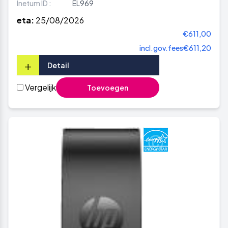
Inetum ID :
EL969
eta:
25/08/2026
€611,00
incl.gov.fees
€611,20
+
Detail
Vergelijk
Toevoegen