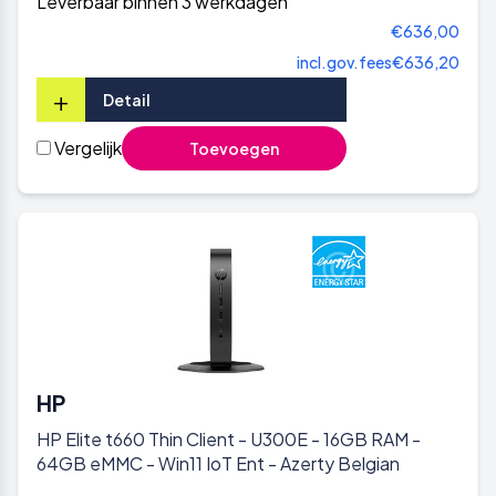
Leverbaar binnen 3 werkdagen
€636,00
incl.gov.fees
€636,20
+
Detail
Vergelijk
Toevoegen
HP
HP Elite t660 Thin Client - U300E - 16GB RAM -
64GB eMMC - Win11 IoT Ent - Azerty Belgian