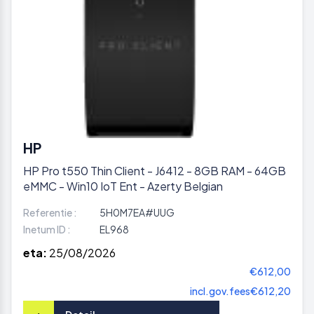
HP
HP Pro t550 Thin Client - J6412 - 8GB RAM - 64GB
eMMC - Win10 IoT Ent - Azerty Belgian
Referentie :
5H0M7EA#UUG
Inetum ID :
EL968
eta:
25/08/2026
€612,00
incl.gov.fees
€612,20