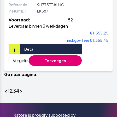
Referentie :
9H7T5ET#UUG
Inetum ID :
EK587
Voorraad:
52
Leverbaar binnen 3 werkdagen
€1.355,25
incl.gov.fees
€1.355,45
+
Detail
Vergelijk
Toevoegen
Ga naar pagina:
<
1
2
3
4
>
Rstore is proudly supported by