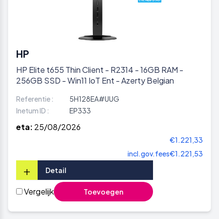
HP
HP Elite t655 Thin Client - R2314 - 16GB RAM -
256GB SSD - Win11 IoT Ent - Azerty Belgian
Referentie :
5H128EA#UUG
Inetum ID :
EP333
eta:
25/08/2026
€1.221,33
incl.gov.fees
€1.221,53
+
Detail
Vergelijk
Toevoegen