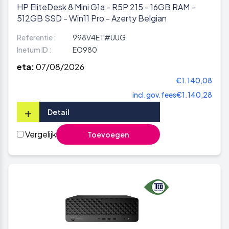
HP EliteDesk 8 Mini G1a - R5P 215 - 16GB RAM -
512GB SSD - Win11 Pro - Azerty Belgian
Referentie :
998V4ET#UUG
Inetum ID :
EO980
eta:
07/08/2026
€1.140,08
incl.gov.fees
€1.140,28
+
Detail
Vergelijk
Toevoegen