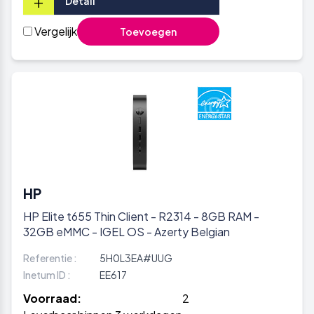
+
Detail
Vergelijk
Toevoegen
HP
HP Elite t655 Thin Client - R2314 - 8GB RAM -
32GB eMMC - IGEL OS - Azerty Belgian
Referentie :
5H0L3EA#UUG
Inetum ID :
EE617
Voorraad:
2