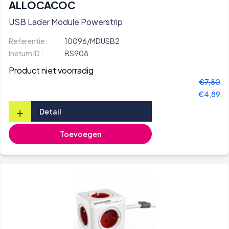
ALLOCACOC
USB Lader Module Powerstrip
Referentie :
10096/MDUSB2
Inetum ID :
BS908
Product niet voorradig
€7,80
€4,89
+
Detail
Toevoegen