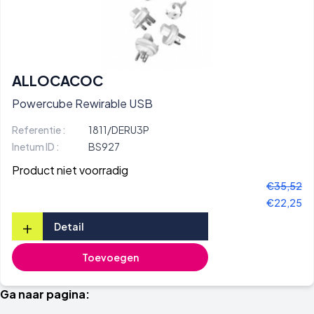
ALLOCACOC
Powercube Rewirable USB
Referentie :
1811/DERU3P
Inetum ID :
BS927
Product niet voorradig
€35,52
€22,25
+
Detail
Toevoegen
Ga naar pagina: