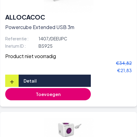
ALLOCACOC
Powercube Extended USB 3m
Referentie :
1407/DEEUPC
Inetum ID :
BS925
Product niet voorradig
€34,82
€21,83
+
Detail
Toevoegen