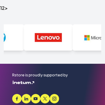
1
2
>
Rstore is proudly supported by