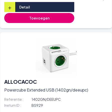
+
Detail
Toevoegen
ALLOCACOC
Powercube Extended USB (1402gn/deeupc)
Referentie :
1402GN/DEEUPC
Inetum ID :
BS929