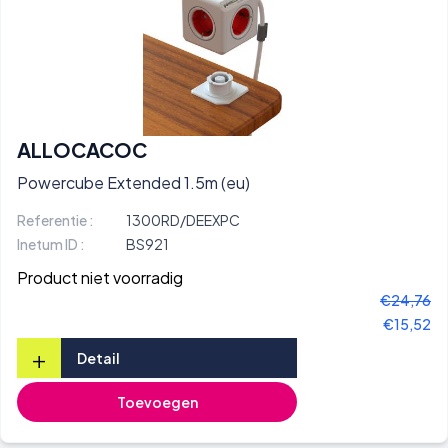
ALLOCACOC
Powercube Extended 1.5m (eu)
Referentie :
1300RD/DEEXPC
Inetum ID :
BS921
Product niet voorradig
€24,76
€15,52
+
Detail
Toevoegen