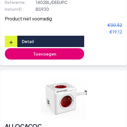
Referentie :
1402BL/DEEUPC
Inetum ID :
BS930
Product niet voorradig
€30,52
€19,12
+
Detail
Toevoegen
ALLOCACOC