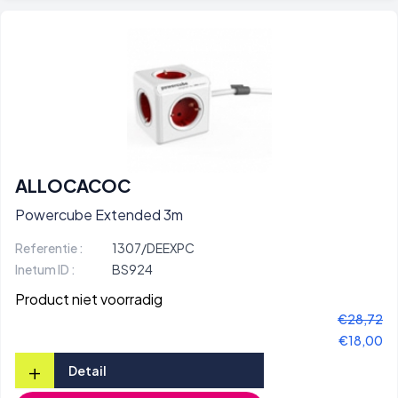
ALLOCACOC
Powercube Extended 3m
Referentie :
1307/DEEXPC
Inetum ID :
BS924
Product niet voorradig
€28,72
€18,00
+
Detail