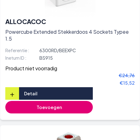
ALLOCACOC
Powercube Extended Stekkerdoos 4 Sockets Typee
1.5
Referentie :
6300RD/BEEXPC
Inetum ID :
BS915
Product niet voorradig
€24,76
€15,52
+
Detail
Toevoegen