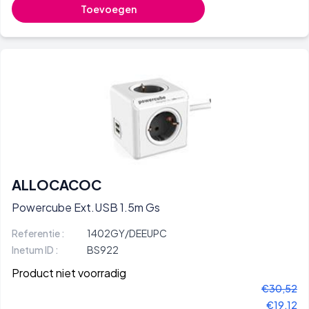
Toevoegen
ALLOCACOC
Powercube Ext.USB 1.5m Gs
Referentie :
1402GY/DEEUPC
Inetum ID :
BS922
Product niet voorradig
€30,52
€19,12