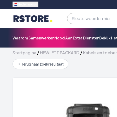
Nederlands
Waarom Samenwerken
Nood Aan Extra Diensten
Bekijk He
Startpagina
/
HEWLETT PACKARD
/
Kabels en toebe
Terug naar zoekresultaat