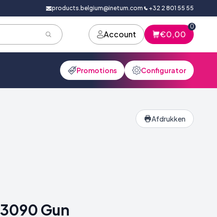
products.belgium@inetum.com
+32 2 801 55 55
0
Account
€0,00
Promotions
Configurator
Afdrukken
c3090 Gun