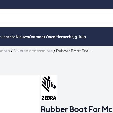
t Laatste Nieuws
Ontmoet Onze Mensen
Krijg Hulp
horen
/
Diverse accessoires
/
Rubber Boot For...
Rubber Boot For M