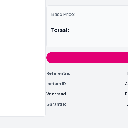
Base Price:
Totaal:
Referentie:
1
Inetum ID:
A
Voorraad
P
Garantie:
1