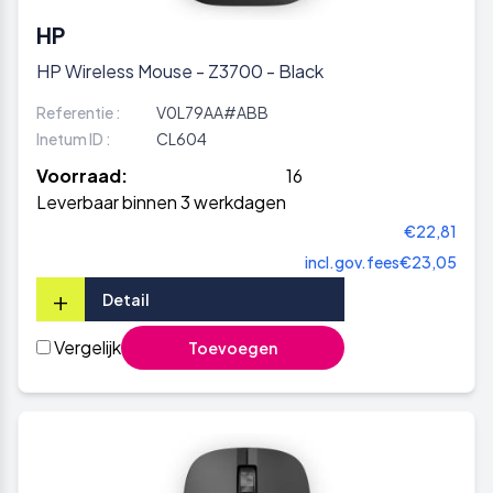
HP
HP Wireless Mouse - Z3700 - Black
Referentie :
V0L79AA#ABB
Inetum ID :
CL604
Voorraad:
16
Leverbaar binnen 3 werkdagen
€22,81
incl.gov.fees
€23,05
+
Detail
Vergelijk
Toevoegen