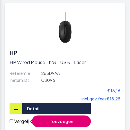
HP
HP Wired Mouse -128 - USB - Laser
Referentie :
265D9AA
Inetum ID :
CS096
€13,16
incl.gov.fees
€13,28
+
Detail
Vergelijk
Toevoegen