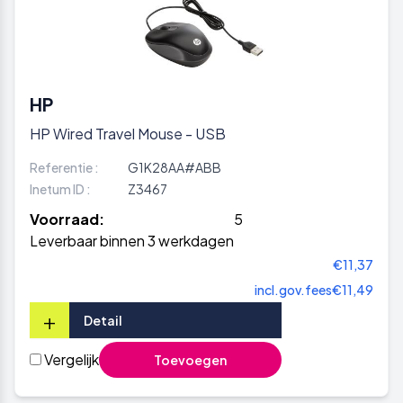
HP
HP Wired Travel Mouse - USB
Referentie :
G1K28AA#ABB
Inetum ID :
Z3467
Voorraad:
5
Leverbaar binnen 3 werkdagen
€11,37
incl.gov.fees
€11,49
+
Detail
Vergelijk
Toevoegen