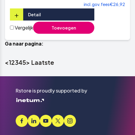
incl.gov.fees
€26,92
+
Detail
Vergelijk
Toevoegen
Ga naar pagina:
<
1
2
3
4
5
>
Laatste
Rstore is proudly supported by