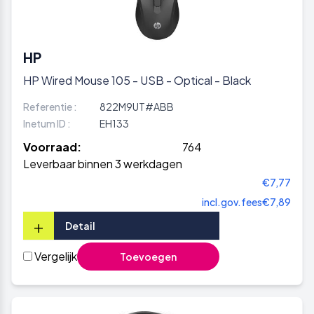
HP
HP Wired Mouse 105 - USB - Optical - Black
Referentie :
822M9UT#ABB
Inetum ID :
EH133
Voorraad:
764
Leverbaar binnen 3 werkdagen
€7,77
incl.gov.fees
€7,89
+
Detail
Vergelijk
Toevoegen