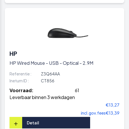
HP
HP Wired Mouse - USB - Optical - 2.9M
Referentie :
Z3Q64AA
Inetum ID :
CT856
Voorraad:
61
Leverbaar binnen 3 werkdagen
€13,27
incl.gov.fees
€13,39
+
Detail