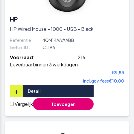
HP
HP Wired Mouse - 1000 - USB - Black
Referentie :
4QM14AA#ABB
Inetum ID :
CL196
Voorraad:
216
Leverbaar binnen 3 werkdagen
€9,88
incl.gov.fees
€10,00
+
Detail
Vergelijk
Toevoegen