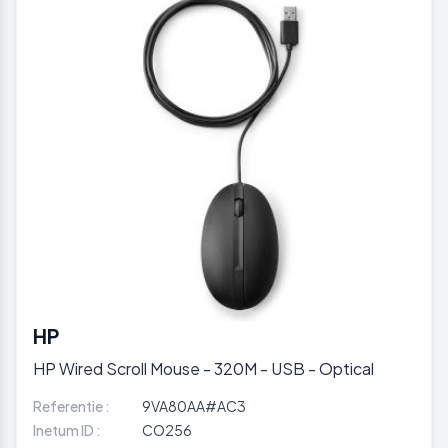
HP
HP Wired Scroll Mouse - 320M - USB - Optical
Referentie :
9VA80AA#AC3
Inetum ID :
CO256