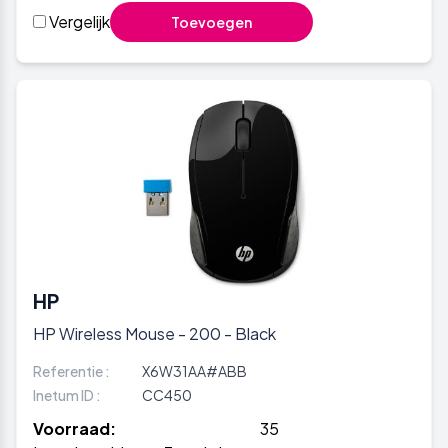
Vergelijk
Toevoegen
HP
HP Wireless Mouse - 200 - Black
Referentie :
X6W31AA#ABB
Inetum ID :
CC450
Voorraad:
35