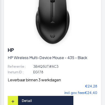
HP
HP Wireless Multi-Device Mouse - 435 - Black
Referentie :
3B4Q5UT#AC3
Inetum ID :
EG178
Leverbaar binnen 3 werkdagen
€24,28
incl.gov.fees
€24,40
+
Detail