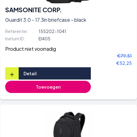
SAMSONITE CORP.
Guardit 3.0 - 17.3in briefcase - black
Referentie :
155202-1041
Inetum ID :
EI405
Product niet voorradig
€79,51
€52,25
+
Detail
Toevoegen