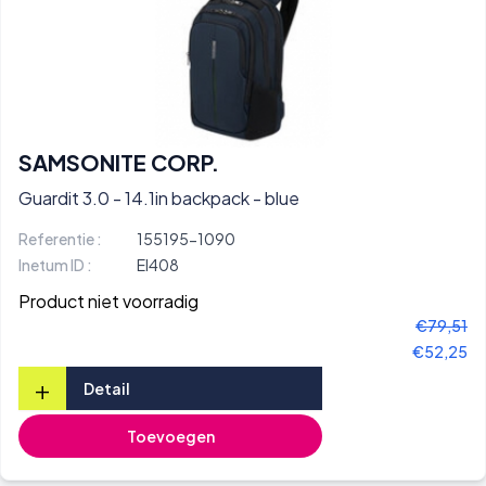
SAMSONITE CORP.
Guardit 3.0 - 14.1in backpack - blue
Referentie :
155195-1090
Inetum ID :
EI408
Product niet voorradig
€79,51
€52,25
+
Detail
Toevoegen