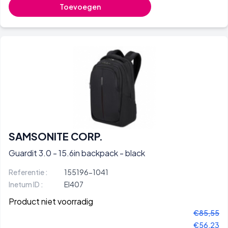
Toevoegen
SAMSONITE CORP.
Guardit 3.0 - 15.6in backpack - black
Referentie :
155196-1041
Inetum ID :
EI407
Product niet voorradig
€85,55
€56,23