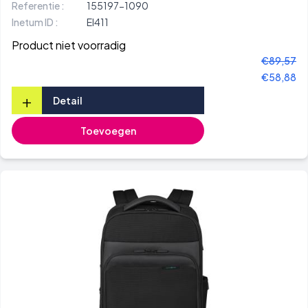
Referentie :
155197-1090
Inetum ID :
EI411
Product niet voorradig
€89,57
€58,88
+
Detail
Toevoegen