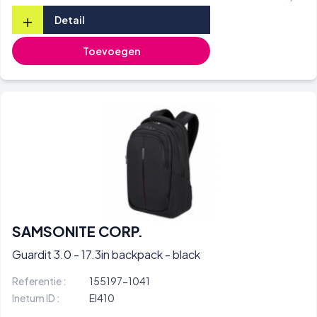
+
Detail
Toevoegen
SAMSONITE CORP.
Guardit 3.0 - 17.3in backpack - black
Referentie :
155197-1041
Inetum ID :
EI410