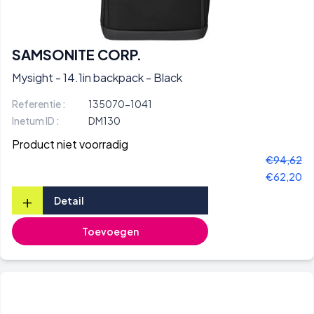
SAMSONITE CORP.
Mysight - 14.1in backpack - Black
Referentie :
135070-1041
Inetum ID :
DM130
Product niet voorradig
€94,62
€62,20
+
Detail
Toevoegen