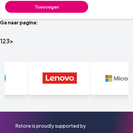
Toevoegen
Ga naar pagina:
1
2
3
>
Rstore is proudly supported by