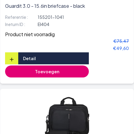
Guardit 3.0 - 15.6in briefcase - black
Referentie :
155201-1041
Inetum ID :
EI404
Product niet voorradig
€75,47
€49,60
+
Detail
Toevoegen