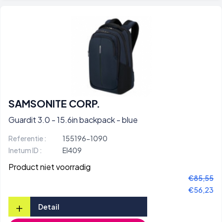
SAMSONITE CORP.
Guardit 3.0 - 15.6in backpack - blue
Referentie :
155196-1090
Inetum ID :
EI409
Product niet voorradig
€85,55
€56,23
+
Detail