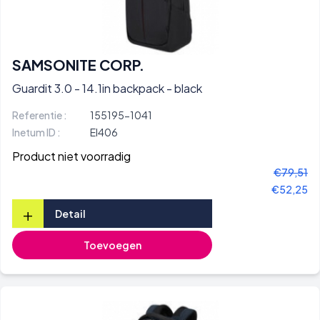
SAMSONITE CORP.
Guardit 3.0 - 14.1in backpack - black
Referentie :
155195-1041
Inetum ID :
EI406
Product niet voorradig
€79,51
€52,25
+
Detail
Toevoegen