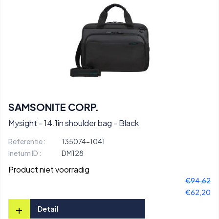
SAMSONITE CORP.
Mysight - 14.1in shoulder bag - Black
Referentie :
135074-1041
Inetum ID :
DM128
Product niet voorradig
€94,62
€62,20
+
Detail