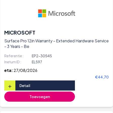
MICROSOFT
Surface Pro 12in Warranty - Extended Hardware Service
- 3 Years - Be
Referentie :
EP2-30545
Inetum ID :
EL597
eta:
27/08/2026
€44,70
+
Detail
Toevoegen