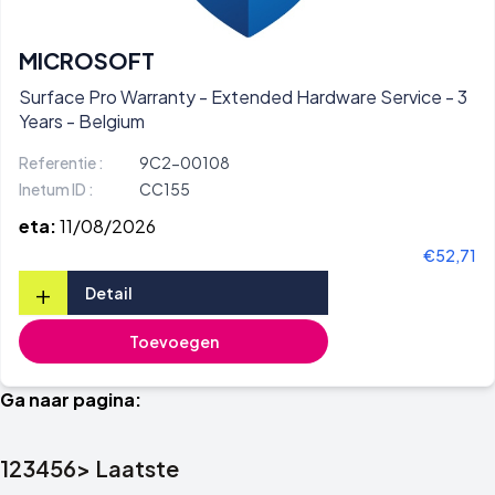
MICROSOFT
Surface Pro Warranty - Extended Hardware Service - 3
Years - Belgium
Referentie :
9C2-00108
Inetum ID :
CC155
eta:
11/08/2026
€52,71
+
Detail
Toevoegen
Ga naar pagina:
1
2
3
4
5
6
>
Laatste