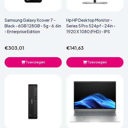
Samsung Galaxy Xcover 7 -
Hp HP Desktop Monitor -
Black - 6GB 128GB - 5g - 6.6in
Series 5 Pro 524pf - 24in -
- Enterprise Edition
1920 X 1080 (FHD) - IPS
€303,01
€141,63
Toevoegen
Toevoegen