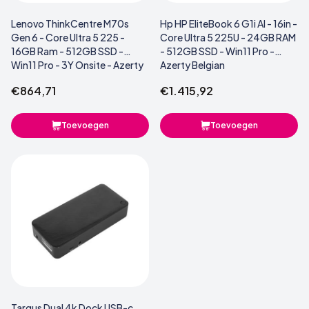
Lenovo ThinkCentre M70s
Hp HP EliteBook 6 G1i AI - 16in -
Gen 6 - Core Ultra 5 225 -
Core Ultra 5 225U - 24GB RAM
16GB Ram - 512GB SSD -
- 512GB SSD - Win11 Pro -
Win11 Pro - 3Y Onsite - Azerty
Azerty Belgian
Belgian
€864,71
€1.415,92
Toevoegen
Toevoegen
Targus Dual 4k Dock USB-c