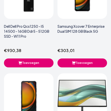
Dell Dell Pro Qcs1250 - I5
Samsung Xcover 7 Enterprise
14500 - 16GB Ddr5 - 512GB
Dual SIM 128 GB Black 5G
SSD - W11 Pro
€930,38
€303,01
Toevoegen
Toevoegen