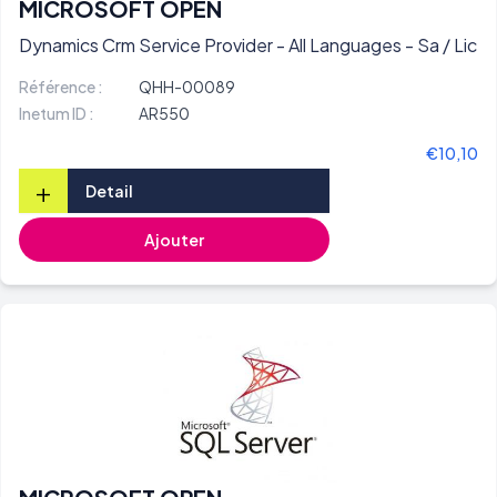
MICROSOFT OPEN
Dynamics Crm Service Provider - All Languages - Sa / Lic
Référence :
QHH-00089
Inetum ID :
AR550
€10,10
+
Detail
Ajouter