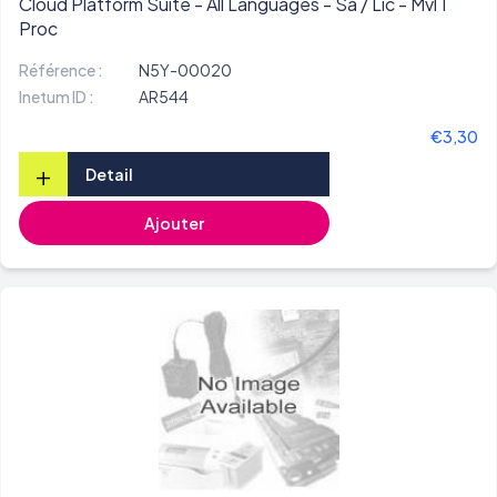
Cloud Platform Suite - All Languages - Sa / Lic - Mvl 1
Proc
Référence :
N5Y-00020
Inetum ID :
AR544
€3,30
+
Detail
Ajouter