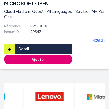
MICROSOFT OPEN
Cloud Platform Guest - All Languages - Sa / Lic - Mvl Per
Ose
Référence :
P2Y-00001
Inetum ID :
AR543
€26,31
+
Detail
Ajouter