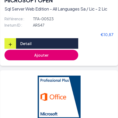
MICROSOFT OPEN
Sql Server Web Edition - All Languages Sa / Lic - 2 Lic
Référence :
TFA-00523
Inetum ID :
AR547
€10,87
+
Detail
Ajouter