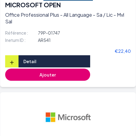
MICROSOFT OPEN
Office Professional Plus - All Language - Sa / Lic - Mvl
Sal
Référence :
79P-01747
Inetum ID :
AR541
€22,40
+
Detail
Ajouter