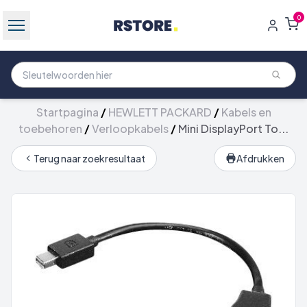
0
Startpagina
/
HEWLETT PACKARD
/
Kabels en
toebehoren
/
Verloopkabels
/
Mini DisplayPort To...
Terug naar zoekresultaat
Afdrukken