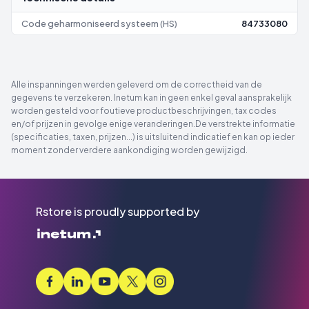
Code geharmoniseerd systeem (HS)
84733080
Alle inspanningen werden geleverd om de correctheid van de
gegevens te verzekeren. Inetum kan in geen enkel geval aansprakelijk
worden gesteld voor foutieve productbeschrijvingen, tax codes
en/of prijzen in gevolge enige veranderingen.De verstrekte informatie
(specificaties, taxen, prijzen...) is uitsluitend indicatief en kan op ieder
moment zonder verdere aankondiging worden gewijzigd.
Rstore is proudly supported by