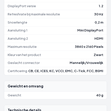
DisplayPort versie
1.2
Refreshrate bij maximale resolutie
30 Hz
Snoerlengte
0,2 m
Aansluiting 1
Mini DisplayPort
Aansluiting 2
HDMI
Maximum resolutie
3840 x 2160 Pixels
Kleur van het product
Zwart
Geslacht connector
Mannelijk/Vrouwelijk
Certificering
CB, CE, ICES, KC, VCCI, EMC, C-Tick, FCC, BSMI
Gewicht en omvang
Gewicht
40 g
Technische details