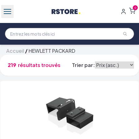
0
Accueil
/
HEWLETT PACKARD
219
résultats trouvés
Trier par: