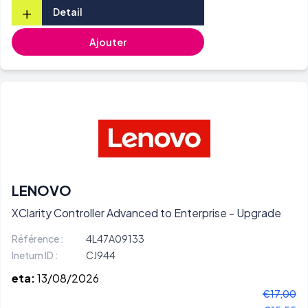
+
Detail
Ajouter
LENOVO
XClarity Controller Advanced to Enterprise - Upgrade
Référence :
4L47A09133
Inetum ID :
CJ944
eta:
13/08/2026
€17,00