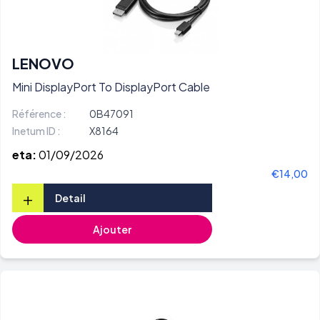
LENOVO
Mini DisplayPort To DisplayPort Cable
Référence :
0B47091
Inetum ID :
X8164
eta:
01/09/2026
€14,00
+
Detail
Ajouter