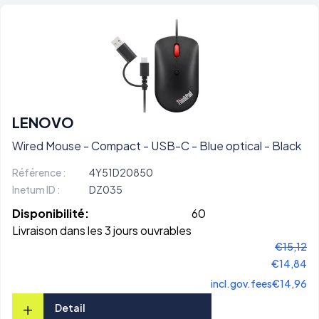
LENOVO
Wired Mouse - Compact - USB-C - Blue optical - Black
Référence :
4Y51D20850
Inetum ID :
DZ035
Disponibilité:
60
Livraison dans les 3 jours ouvrables
€15,12
€14,84
incl.gov.fees
€14,96
+
Detail