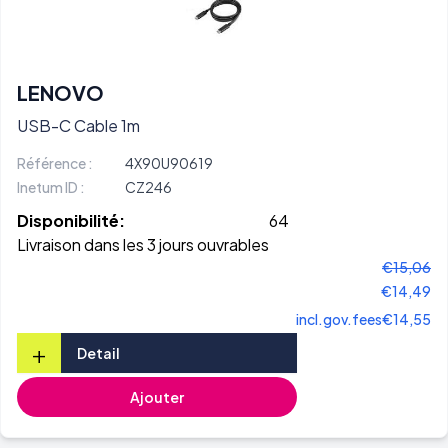
LENOVO
USB-C Cable 1m
Référence :
4X90U90619
Inetum ID :
CZ246
Disponibilité:
64
Livraison dans les 3 jours ouvrables
€15,06
€14,49
incl.gov.fees
€14,55
+
Detail
Ajouter