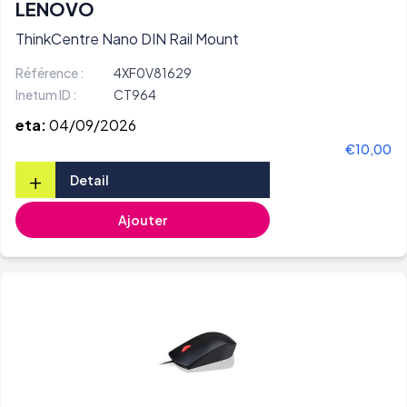
LENOVO
ThinkCentre Nano DIN Rail Mount
Référence :
4XF0V81629
Inetum ID :
CT964
eta:
04/09/2026
€10,00
+
Detail
Ajouter