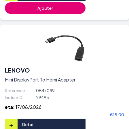
Ajouter
LENOVO
Mini DisplayPort To Hdmi Adapter
Référence :
0B47089
Inetum ID :
Y9495
eta:
17/08/2026
€15,00
+
Detail