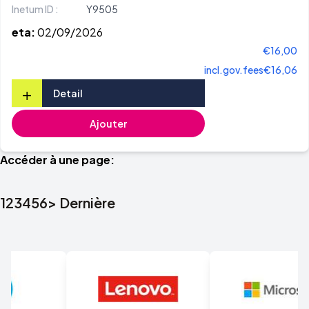
Inetum ID :
Y9505
eta:
02/09/2026
€16,00
incl.gov.fees
€16,06
+
Detail
Ajouter
Accéder à une page:
1
2
3
4
5
6
>
Dernière