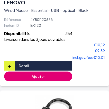
LENOVO
Wired Mouse - Essential - USB - optical - Black
Référence :
4Y50R20863
Inetum ID :
BK120
Disponibilité:
364
Livraison dans les 3 jours ouvrables
€10,12
€9,89
incl.gov.fees
€10,01
+
Detail
Ajouter