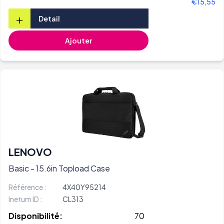
€15,55
+
Detail
Ajouter
LENOVO
Basic - 15.6in Topload Case
Référence :
4X40Y95214
Inetum ID :
CL313
Disponibilité:
70