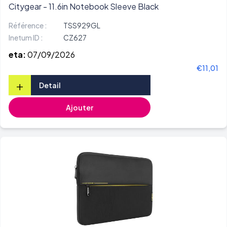
Citygear - 11.6in Notebook Sleeve Black
Référence :
TSS929GL
Inetum ID :
CZ627
eta:
07/09/2026
€11,01
+
Detail
Ajouter