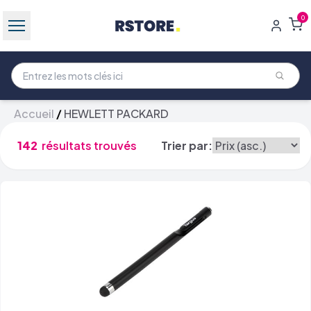
0
Accueil
/
HEWLETT PACKARD
142
résultats trouvés
Trier par: