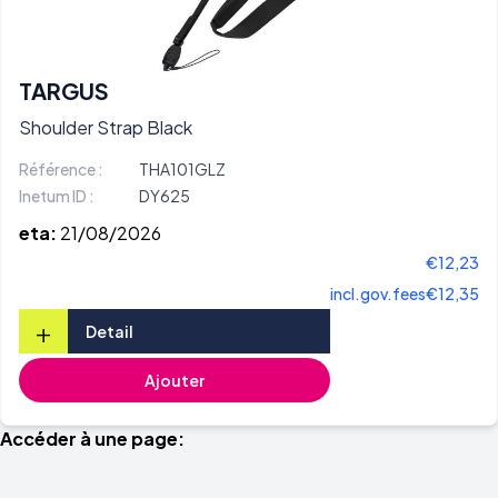
TARGUS
Shoulder Strap Black
Référence :
THA101GLZ
Inetum ID :
DY625
eta:
21/08/2026
€12,23
incl.gov.fees
€12,35
+
Detail
Ajouter
Accéder à une page: