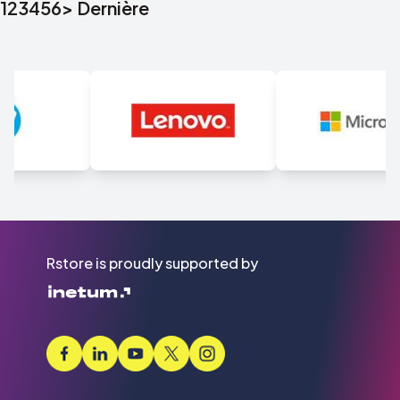
1
2
3
4
5
6
>
Dernière
Rstore is proudly supported by