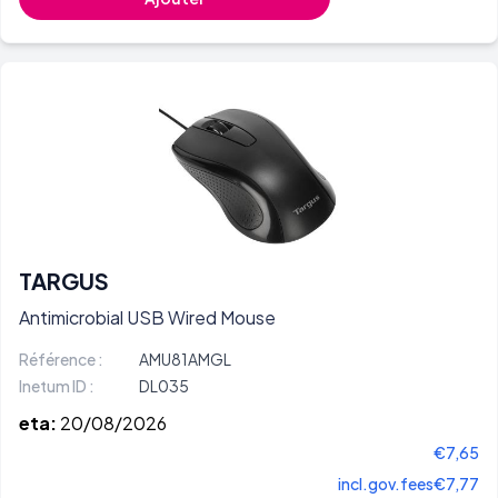
TARGUS
Antimicrobial USB Wired Mouse
Référence :
AMU81AMGL
Inetum ID :
DL035
eta:
20/08/2026
€7,65
incl.gov.fees
€7,77