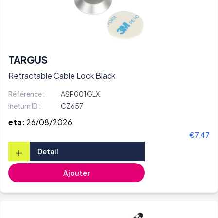
TARGUS
Retractable Cable Lock Black
Référence :
ASP001GLX
Inetum ID :
CZ657
eta:
26/08/2026
€7,47
+
Detail
Ajouter