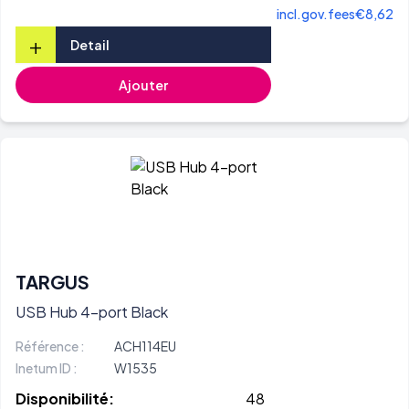
incl.gov.fees
€8,62
+
Detail
Ajouter
TARGUS
USB Hub 4-port Black
Référence :
ACH114EU
Inetum ID :
W1535
Disponibilité:
48