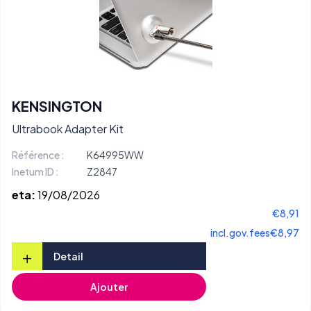
KENSINGTON
Ultrabook Adapter Kit
Référence :
K64995WW
Inetum ID :
Z2847
eta:
19/08/2026
€8,91
incl.gov.fees
€8,97
+
Detail
Ajouter