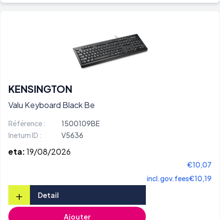
KENSINGTON
Valu Keyboard Black Be
Référence :
1500109BE
Inetum ID :
V5636
eta:
19/08/2026
€10,07
incl.gov.fees
€10,19
+
Detail
Ajouter