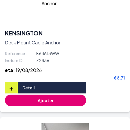
KENSINGTON
Desk Mount Cable Anchor
Référence :
K64613WW
Inetum ID :
Z2836
eta:
19/08/2026
€8,71
+
Detail
Ajouter