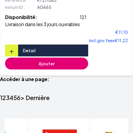
Référence :
K72110EU
Inetum ID :
AG665
Disponibilité:
121
Livraison dans les 3 jours ouvrables
€11,10
incl.gov.fees
€11,22
+
Detail
Ajouter
Accéder à une page:
1
2
3
4
5
6
>
Dernière