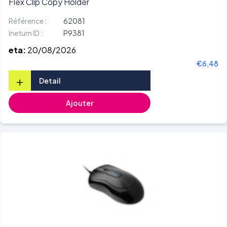
Flex Clip Copy Holder
Référence :
62081
Inetum ID :
P9381
eta:
20/08/2026
€6,48
+
Detail
Ajouter