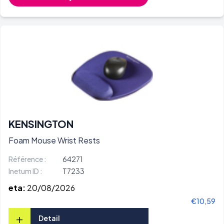
KENSINGTON
Foam Mouse Wrist Rests
Référence :
64271
Inetum ID :
T7233
eta:
20/08/2026
€10,59
+
Detail