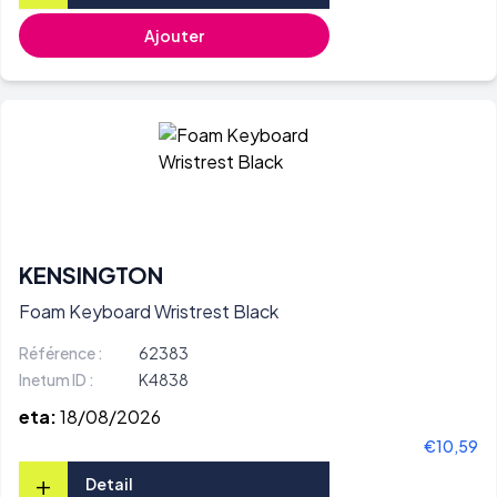
Ajouter
KENSINGTON
Foam Keyboard Wristrest Black
Référence :
62383
Inetum ID :
K4838
eta:
18/08/2026
€10,59
+
Detail