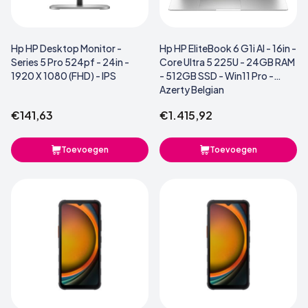
Hp HP Desktop Monitor -
Hp HP EliteBook 6 G1i AI - 16in -
Series 5 Pro 524pf - 24in -
Core Ultra 5 225U - 24GB RAM
1920 X 1080 (FHD) - IPS
- 512GB SSD - Win11 Pro -
Azerty Belgian
€141,63
€1.415,92
Toevoegen
Toevoegen