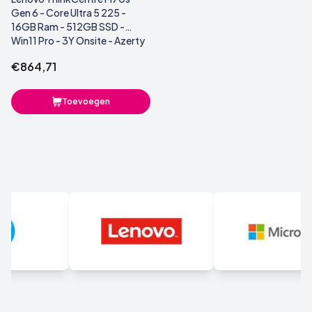
Gen 6 - Core Ultra 5 225 -
16GB Ram - 512GB SSD -
Win11 Pro - 3Y Onsite - Azerty
Belgian
€864,71
Toevoegen