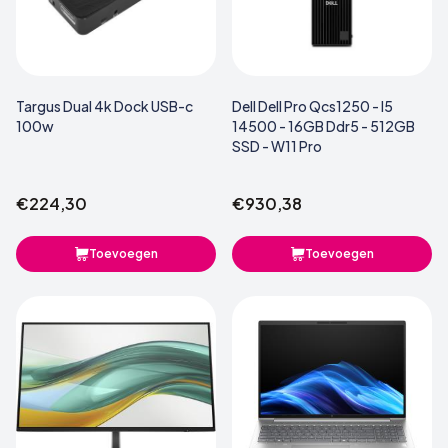
Targus Dual 4k Dock USB-c
Dell Dell Pro Qcs1250 - I5
100w
14500 - 16GB Ddr5 - 512GB
SSD - W11 Pro
€224,30
€930,38
Toevoegen
Toevoegen