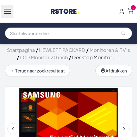
0
Startpagina
/
HEWLETT PACKARD
/
Monitoren & TV’s
/
LCD Monitor 20 inch
/
Desktop Monitor -...
Terug naar zoekresultaat
Afdrukken