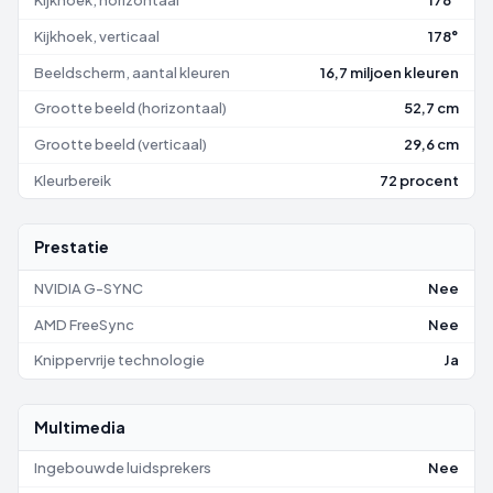
Kijkhoek, horizontaal
178°
Kijkhoek, verticaal
178°
Beeldscherm, aantal kleuren
16,7 miljoen kleuren
Grootte beeld (horizontaal)
52,7 cm
Grootte beeld (verticaal)
29,6 cm
Kleurbereik
72 procent
Prestatie
NVIDIA G-SYNC
Nee
AMD FreeSync
Nee
Knippervrije technologie
Ja
Multimedia
Ingebouwde luidsprekers
Nee