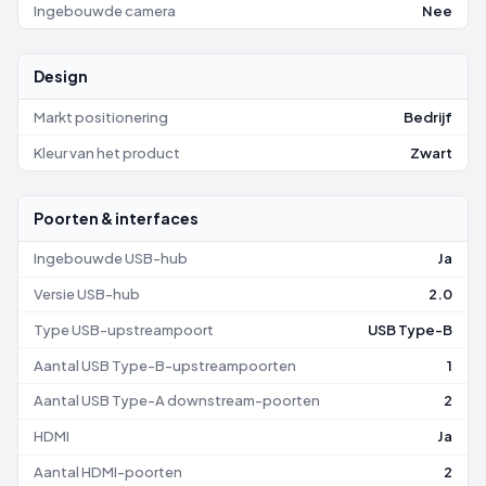
Ingebouwde camera
Nee
Design
Markt positionering
Bedrijf
Kleur van het product
Zwart
Poorten & interfaces
Ingebouwde USB-hub
Ja
Versie USB-hub
2.0
Type USB-upstreampoort
USB Type-B
Aantal USB Type-B-upstreampoorten
1
Aantal USB Type-A downstream-poorten
2
HDMI
Ja
Aantal HDMI-poorten
2