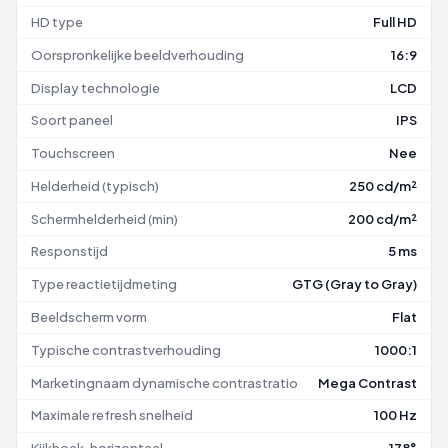
HD type
Full HD
Oorspronkelijke beeldverhouding
16:9
Display technologie
LCD
Soort paneel
IPS
Touchscreen
Nee
Helderheid (typisch)
250 cd/m²
Schermhelderheid (min)
200 cd/m²
Responstijd
5 ms
Type reactietijdmeting
GTG (Gray to Gray)
Beeldscherm vorm
Flat
Typische contrastverhouding
1000:1
Marketingnaam dynamische contrastratio
Mega Contrast
Maximale refresh snelheid
100 Hz