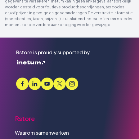
gegevens te verzekeren. Inetum kan in geen enkel geval aansprakelijk
worden gesteld voor foutieve productbeschrijvingen, tax codes
en/of prijzen in gevolge enige veranderingen.De verstrekte informatie
(specificaties, taxen, prijzen...) is uitsluitend indicatief en kan op ieder
moment zonder verdere aankondiging worden gewijzigd.
Rstore is proudly supported by
Rstore
Waarom samenwerken