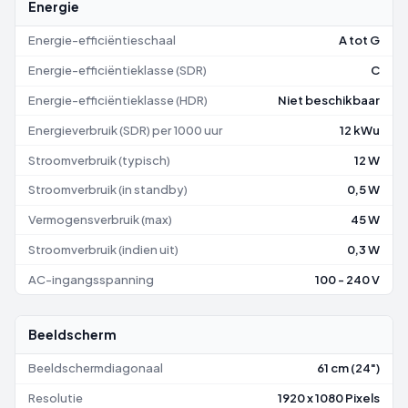
Energie
Energie-efficiëntieschaal
A tot G
Energie-efficiëntieklasse (SDR)
C
Energie-efficiëntieklasse (HDR)
Niet beschikbaar
Energieverbruik (SDR) per 1000 uur
12 kWu
Stroomverbruik (typisch)
12 W
Stroomverbruik (in standby)
0,5 W
Vermogensverbruik (max)
45 W
Stroomverbruik (indien uit)
0,3 W
AC-ingangsspanning
100 - 240 V
Beeldscherm
Beeldschermdiagonaal
61 cm (24")
Resolutie
1920 x 1080 Pixels