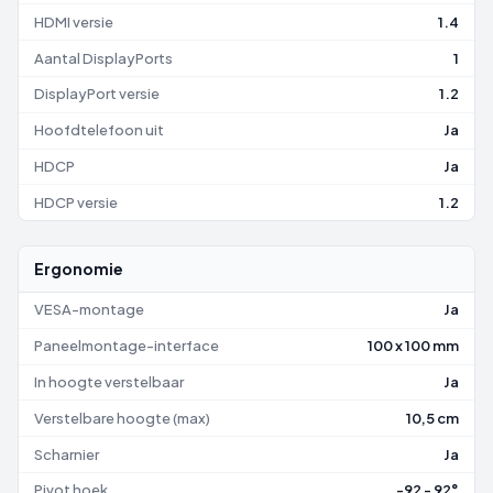
HDMI versie
1.4
Aantal DisplayPorts
1
DisplayPort versie
1.2
Hoofdtelefoon uit
Ja
HDCP
Ja
HDCP versie
1.2
Ergonomie
VESA-montage
Ja
Paneelmontage-interface
100 x 100 mm
In hoogte verstelbaar
Ja
Verstelbare hoogte (max)
10,5 cm
Scharnier
Ja
Pivot hoek
-92 - 92°