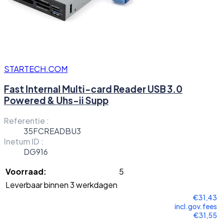
STARTECH.COM
Fast Internal Multi-card Reader USB 3.0
Powered & Uhs-ii Supp
Referentie :
35FCREADBU3
Inetum ID :
DG916
Voorraad:
5
Leverbaar binnen 3 werkdagen
€31,43
incl.gov.fees
€31,55