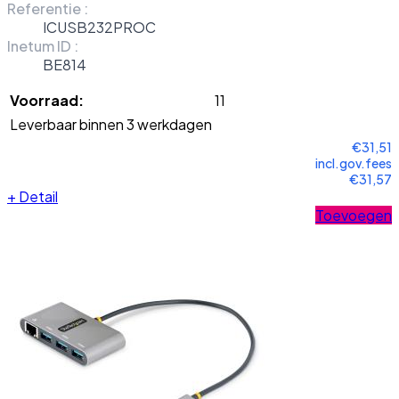
Referentie :
ICUSB232PROC
Inetum ID :
BE814
Voorraad:
11
Leverbaar binnen 3 werkdagen
€31,51
incl.gov.fees
€31,57
+
Detail
Toevoegen