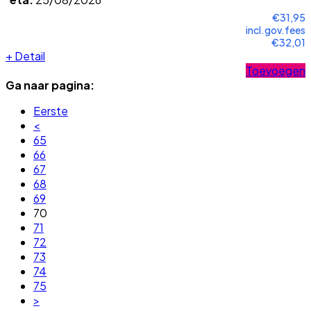
€31,95
incl.gov.fees
€32,01
+
Detail
Toevoegen
Ga naar pagina:
Eerste
<
65
66
67
68
69
70
71
72
73
74
75
>