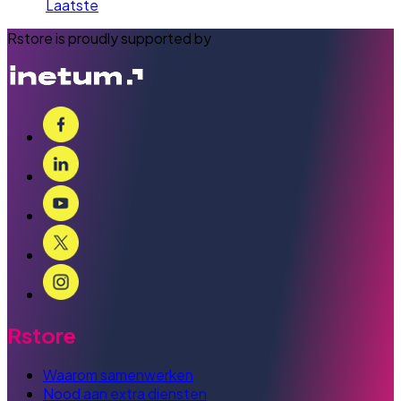
Laatste
Rstore is proudly supported by
Rstore
Waarom samenwerken
Nood aan extra diensten