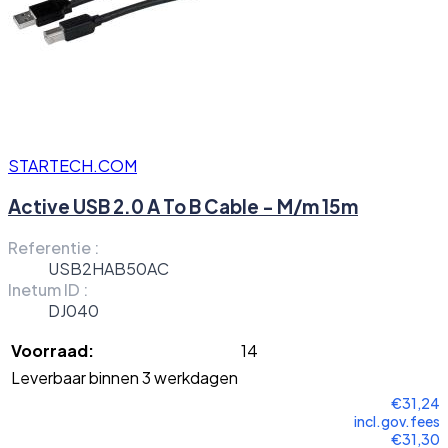
STARTECH.COM
Active USB 2.0 A To B Cable - M/m 15m
Referentie :
USB2HAB50AC
Inetum ID :
DJ040
Voorraad:
14
Leverbaar binnen 3 werkdagen
€31,24
incl.gov.fees
€31,30