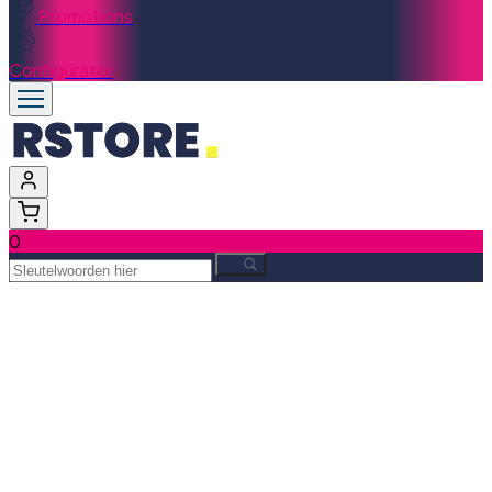
Promotions
Configurator
0