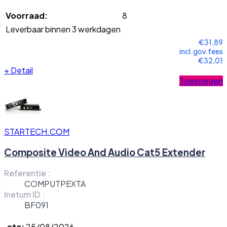
Voorraad:
8
Leverbaar binnen 3 werkdagen
€31,89
incl.gov.fees
€32,01
+
Detail
Toevoegen
STARTECH.COM
Composite Video And Audio Cat5 Extender
Referentie :
COMPUTPEXTA
Inetum ID :
BF091
eta:
25/08/2026