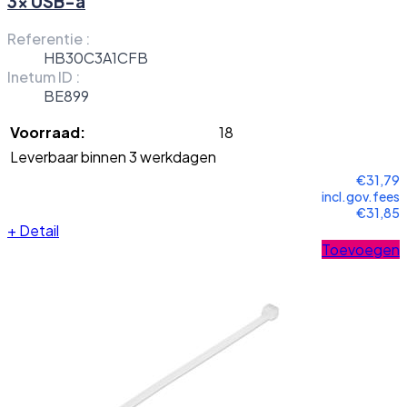
3x USB-a
Referentie :
HB30C3A1CFB
Inetum ID :
BE899
Voorraad:
18
Leverbaar binnen 3 werkdagen
€31,79
incl.gov.fees
€31,85
+
Detail
Toevoegen