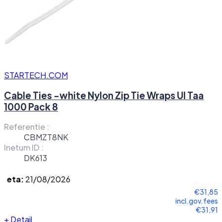
STARTECH.COM
Cable Ties -white Nylon Zip Tie Wraps Ul Taa
1000 Pack 8
Referentie :
CBMZT8NK
Inetum ID :
DK613
eta:
21/08/2026
€31,85
incl.gov.fees
€31,91
+
Detail