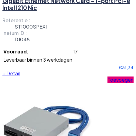
Gigabit Ethernet Network Card - 1-port Pci-e
Intel I210 Nic
Referentie :
ST1000SPEXI
Inetum ID :
DJ048
Voorraad:
17
Leverbaar binnen 3 werkdagen
€31,34
+
Detail
Toevoegen