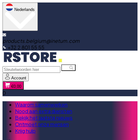
Nederlands
products.belgium@inetum.com
+32 2 801 55 55
Account
€0,00
0
Waarom samenwerken
Nood aan extra diensten
Bekijk het laatste nieuws
Ontmoet onze mensen
Krijg hulp