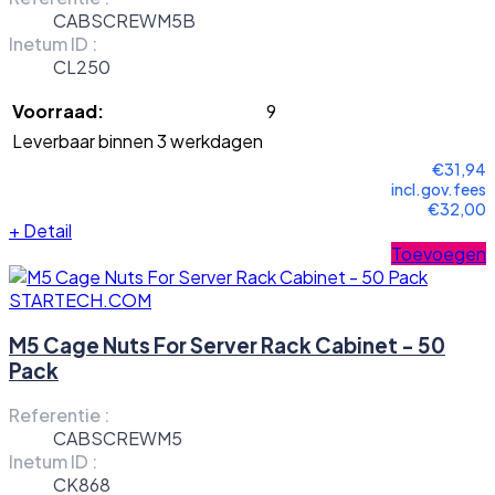
CABSCREWM5B
Inetum ID :
CL250
Voorraad:
9
Leverbaar binnen 3 werkdagen
€31,94
incl.gov.fees
€32,00
+
Detail
Toevoegen
STARTECH.COM
M5 Cage Nuts For Server Rack Cabinet - 50
Pack
Referentie :
CABSCREWM5
Inetum ID :
CK868