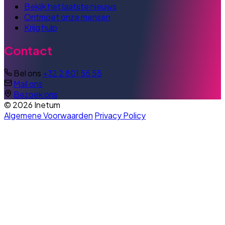
Bekijk het laatste nieuws
Ontmoet onze mensen
Krijg hulp
Contact
Bel ons
+32 2 801 55 55
Mail ons
Bezoek ons
© 2026 Inetum
Algemene Voorwaarden
Privacy Policy