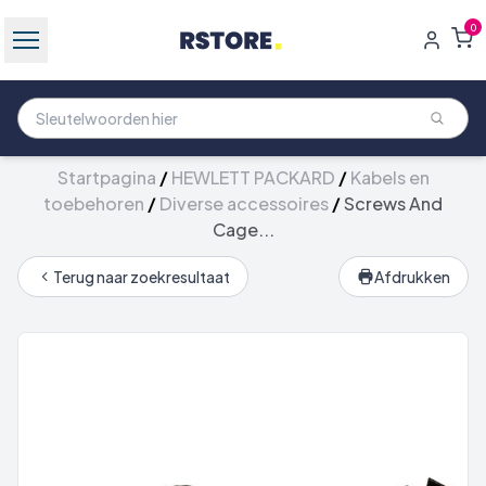
0
Startpagina
/
HEWLETT PACKARD
/
Kabels en
toebehoren
/
Diverse accessoires
/
Screws And
Cage...
Terug naar zoekresultaat
Afdrukken