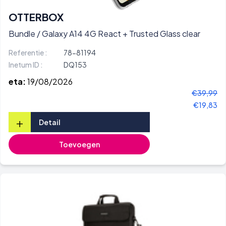
OTTERBOX
Bundle / Galaxy A14 4G React + Trusted Glass clear
Referentie :
78-81194
Inetum ID :
DQ153
eta:
19/08/2026
€39,99
€19,83
+
Detail
Toevoegen