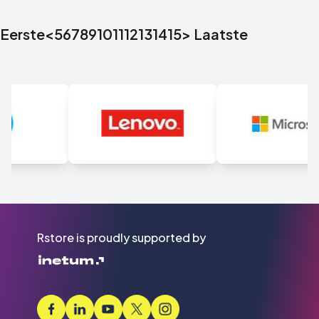
Eerste
<
5
6
7
8
9
10
11
12
13
14
15
>
Laatste
Rstore is proudly supported by