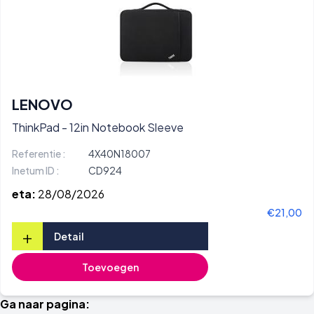
LENOVO
ThinkPad - 12in Notebook Sleeve
Referentie :
4X40N18007
Inetum ID :
CD924
eta:
28/08/2026
€21,00
+
Detail
Toevoegen
Ga naar pagina: