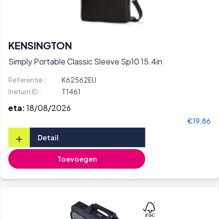
KENSINGTON
Simply Portable Classic Sleeve Sp10 15.4in
Referentie :
K62562EU
Inetum ID :
T1461
eta:
18/08/2026
€19,86
+
Detail
Toevoegen