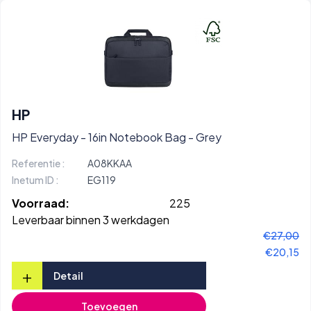
HP
HP Everyday - 16in Notebook Bag - Grey
Referentie :
A08KKAA
Inetum ID :
EG119
Voorraad:
225
Leverbaar binnen 3 werkdagen
€27,00
€20,15
+
Detail
Toevoegen