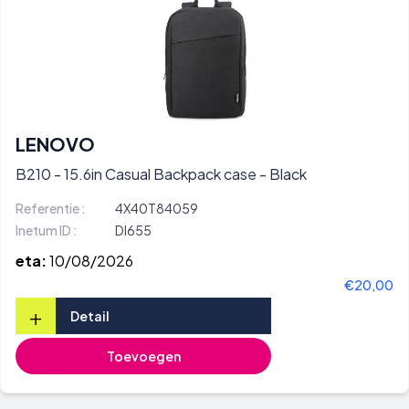
LENOVO
B210 - 15.6in Casual Backpack case - Black
Referentie :
4X40T84059
Inetum ID :
DI655
eta:
10/08/2026
€20,00
+
Detail
Toevoegen