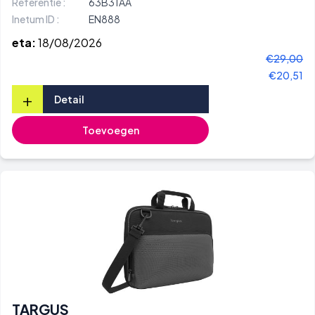
Referentie :
63B31AA
Inetum ID :
EN888
eta:
18/08/2026
€29,00
€20,51
+
Detail
Toevoegen
TARGUS