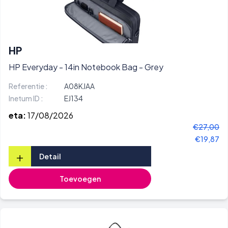
HP
HP Everyday - 14in Notebook Bag - Grey
Referentie :
A08KJAA
Inetum ID :
EJ134
eta:
17/08/2026
€27,00
€19,87
+
Detail
Toevoegen