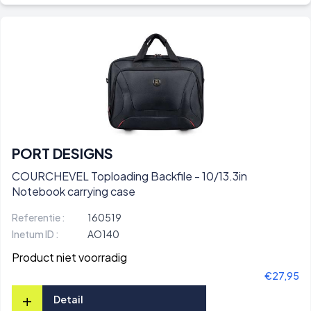
PORT DESIGNS
COURCHEVEL Toploading Backfile - 10/13.3in
Notebook carrying case
Referentie :
160519
Inetum ID :
AO140
Product niet voorradig
€27,95
+
Detail