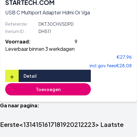
STARTECH.COM
USB C Multiport Adapter Hdmi Or Vga
Referentie :
DKT30CHVSDPD
Inetum ID :
DH511
Voorraad:
9
Leverbaar binnen 3 werkdagen
€27,96
incl.gov.fees
€28,08
+
Detail
Toevoegen
Ga naar pagina:
Eerste
<
13
14
15
16
17
18
19
20
21
22
23
>
Laatste