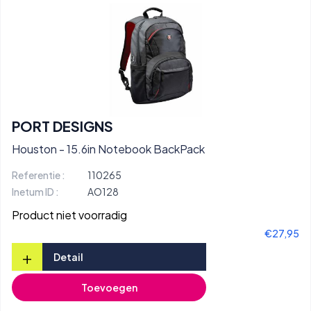
PORT DESIGNS
Houston - 15.6in Notebook BackPack
Referentie :
110265
Inetum ID :
AO128
Product niet voorradig
€27,95
+
Detail
Toevoegen