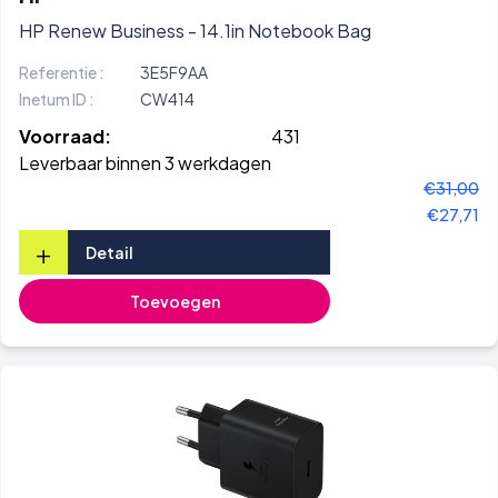
HP Renew Business - 14.1in Notebook Bag
Referentie :
3E5F9AA
Inetum ID :
CW414
Voorraad:
431
Leverbaar binnen 3 werkdagen
€31,00
€27,71
+
Detail
Toevoegen