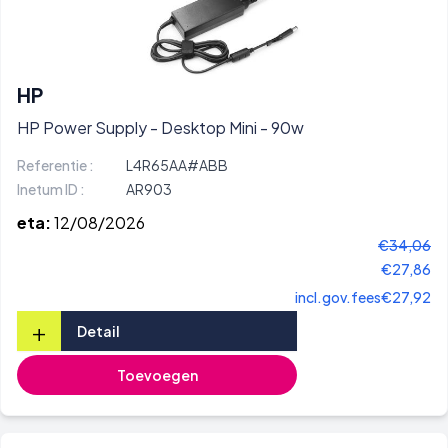
HP
HP Power Supply - Desktop Mini - 90w
Referentie :
L4R65AA#ABB
Inetum ID :
AR903
eta:
12/08/2026
€34,06
€27,86
incl.gov.fees
€27,92
+
Detail
Toevoegen