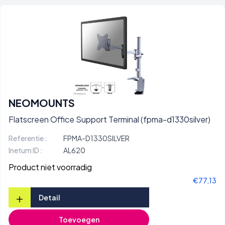
NEOMOUNTS
Flatscreen Office Support Terminal (fpma-d1330silver)
Referentie :
FPMA-D1330SILVER
Inetum ID :
AL620
Product niet voorradig
€77,13
+
Detail
Toevoegen