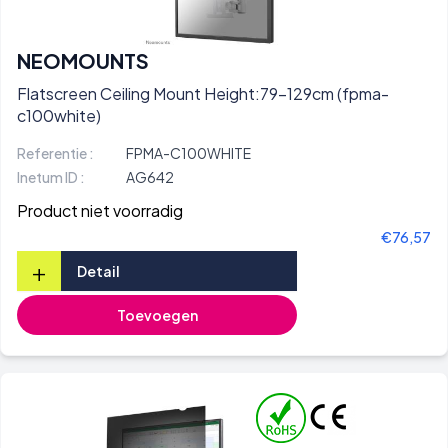
NEOMOUNTS
Flatscreen Ceiling Mount Height:79-129cm (fpma-
c100white)
Referentie :
FPMA-C100WHITE
Inetum ID :
AG642
Product niet voorradig
€76,57
+
Detail
Toevoegen