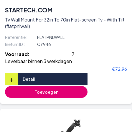
STARTECH.COM
Tv Wall Mount For 32in To 70in Flat-screen Tv - With Tilt
(flatpnlwall)
Referentie :
FLATPNLWALL
Inetum ID :
CY946
Voorraad:
7
Leverbaar binnen 3 werkdagen
€72,96
+
Detail
Toevoegen