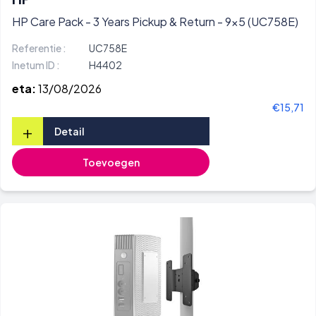
HP Care Pack - 3 Years Pickup & Return - 9x5 (UC758E)
Referentie :
UC758E
Inetum ID :
H4402
eta:
13/08/2026
€15,71
+
Detail
Toevoegen