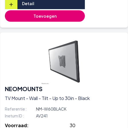
+
Detail
Toevoegen
NEOMOUNTS
TV Mount - Wall - Tilt - Up to 30in - Black
Referentie :
NM-W60BLACK
Inetum ID :
AV241
Voorraad:
30