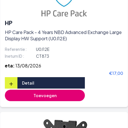
HP
HP Care Pack - 4 Years NBD Advanced Exchange Large
Display HW Support (U0J12E)
Referentie :
U0J12E
Inetum ID :
CT873
eta:
13/08/2026
€17,00
+
Detail
Toevoegen