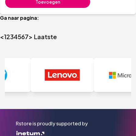
Toevoegen
Ga naar pagina:
<
1
2
3
4
5
6
7
>
Laatste
Rstore is proudly supported by