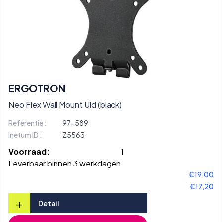
ERGOTRON
Neo Flex Wall Mount Uld (black)
Referentie :
97-589
Inetum ID :
Z5563
Voorraad:
1
Leverbaar binnen 3 werkdagen
€19,00
€17,20
+
Detail