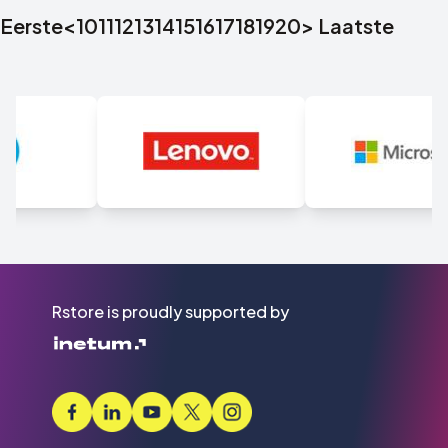
Eerste
<
10
11
12
13
14
15
16
17
18
19
20
>
Laatste
Rstore is proudly supported by