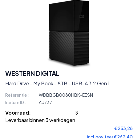
WESTERN DIGITAL
Hard Drive - My Book - 8TB - USB-A 3.2 Gen 1
Referentie :
WDBBGB0080HBK-EESN
Inetum ID :
AU737
Voorraad:
3
Leverbaar binnen 3 werkdagen
€253,28
incl.gov.fees
€262,40