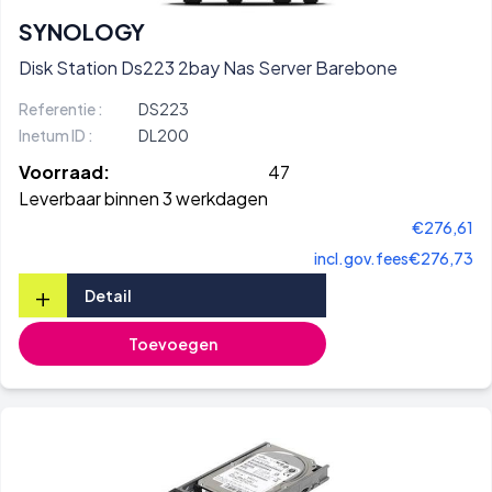
SYNOLOGY
Disk Station Ds223 2bay Nas Server Barebone
Referentie :
DS223
Inetum ID :
DL200
Voorraad:
47
Leverbaar binnen 3 werkdagen
€276,61
incl.gov.fees
€276,73
+
Detail
Toevoegen