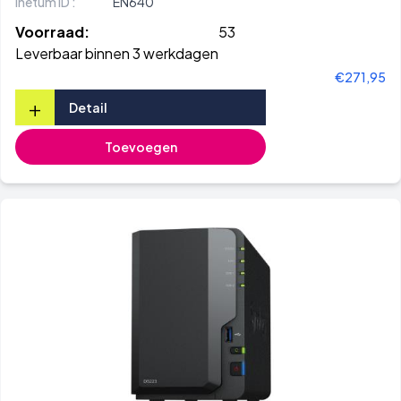
Inetum ID :
EN640
Voorraad:
53
Leverbaar binnen 3 werkdagen
€271,95
+
Detail
Toevoegen