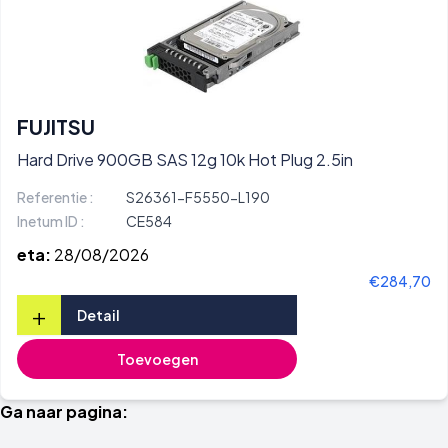
FUJITSU
Hard Drive 900GB SAS 12g 10k Hot Plug 2.5in
Referentie :
S26361-F5550-L190
Inetum ID :
CE584
eta:
28/08/2026
€284,70
+
Detail
Toevoegen
Ga naar pagina: