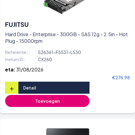
FUJITSU
Hard Drive - Enterprise - 300GB - SAS 12g - 2.5in - Hot
Plug - 15000rpm
Referentie :
S26361-F5531-L530
Inetum ID :
CX260
eta:
31/08/2026
€276,98
+
Detail
Toevoegen