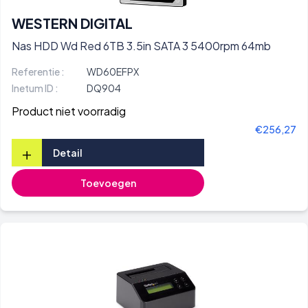
WESTERN DIGITAL
Nas HDD Wd Red 6TB 3.5in SATA 3 5400rpm 64mb
Referentie :
WD60EFPX
Inetum ID :
DQ904
Product niet voorradig
€256,27
+
Detail
Toevoegen