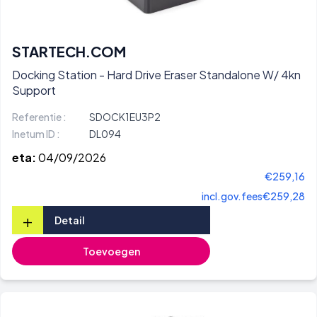
STARTECH.COM
Docking Station - Hard Drive Eraser Standalone W/ 4kn
Support
Referentie :
SDOCK1EU3P2
Inetum ID :
DL094
eta:
04/09/2026
€259,16
incl.gov.fees
€259,28
+
Detail
Toevoegen