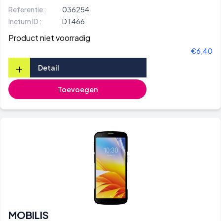
Referentie :
036254
Inetum ID :
DT466
Product niet voorradig
€6,40
+
Detail
Toevoegen
MOBILIS