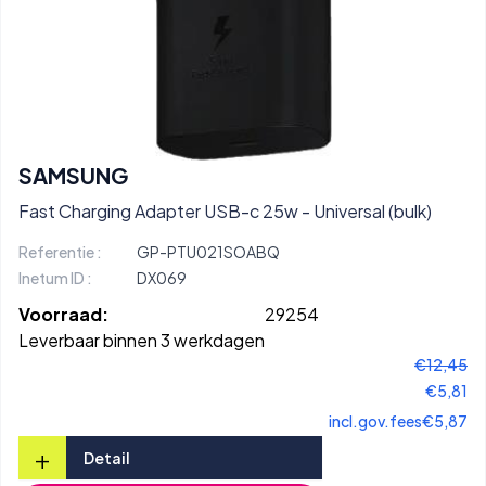
SAMSUNG
Fast Charging Adapter USB-c 25w - Universal (bulk)
Referentie :
GP-PTU021SOABQ
Inetum ID :
DX069
Voorraad:
29254
Leverbaar binnen 3 werkdagen
€12,45
€5,81
incl.gov.fees
€5,87
+
Detail