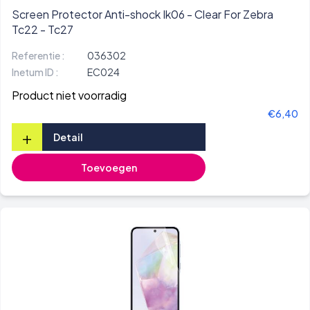
Screen Protector Anti-shock Ik06 - Clear For Zebra
Tc22 - Tc27
Referentie :
036302
Inetum ID :
EC024
Product niet voorradig
€6,40
+
Detail
Toevoegen