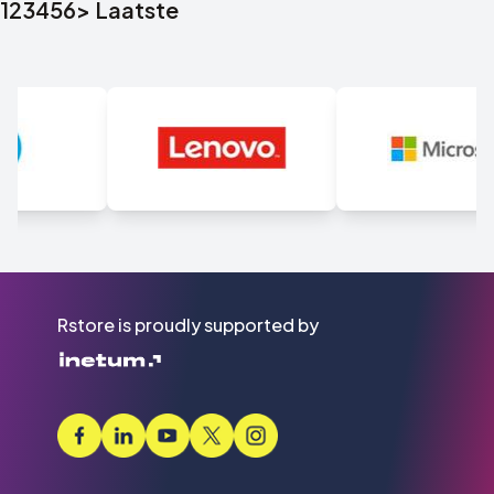
1
2
3
4
5
6
>
Laatste
Rstore is proudly supported by