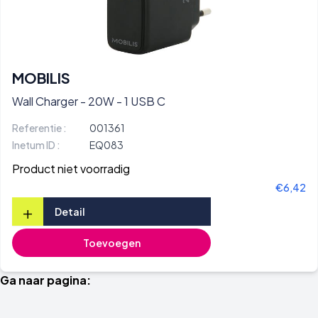
MOBILIS
Wall Charger - 20W - 1 USB C
Referentie :
001361
Inetum ID :
EQ083
Product niet voorradig
€6,42
+
Detail
Toevoegen
Ga naar pagina: