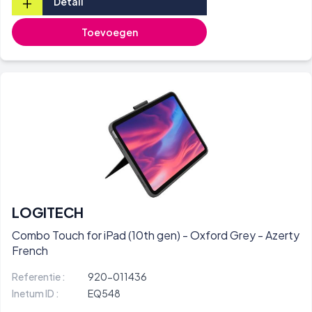
+
Detail
Toevoegen
LOGITECH
Combo Touch for iPad (10th gen) - Oxford Grey - Azerty
French
Referentie :
920-011436
Inetum ID :
EQ548