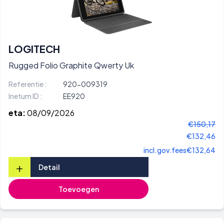
LOGITECH
Rugged Folio Graphite Qwerty Uk
Referentie :
920-009319
Inetum ID :
EE920
eta:
08/09/2026
€150,17
€132,46
incl.gov.fees
€132,64
+
Detail
Toevoegen