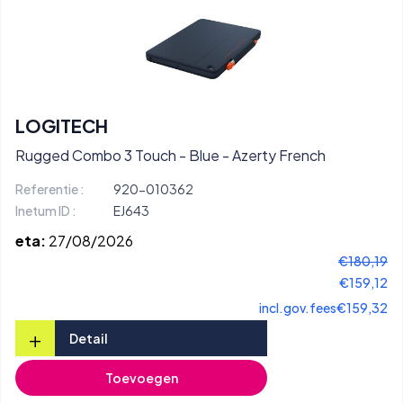
LOGITECH
Rugged Combo 3 Touch - Blue - Azerty French
Referentie :
920-010362
Inetum ID :
EJ643
eta:
27/08/2026
€180,19
€159,12
incl.gov.fees
€159,32
+
Detail
Toevoegen