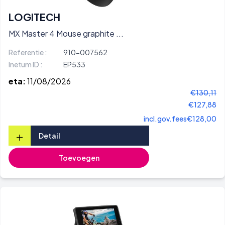
LOGITECH
MX Master 4 Mouse graphite ...
Referentie :
910-007562
Inetum ID :
EP533
eta:
11/08/2026
€130,11
€127,88
incl.gov.fees
€128,00
+
Detail
Toevoegen