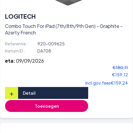
LOGITECH
Combo Touch For iPad (7th/8th/9th Gen) - Graphite -
Azerty French
Referentie :
920-009625
Inetum ID :
DA708
eta:
09/09/2026
€180,11
€159,12
incl.gov.fees
€159,24
+
Detail
Toevoegen