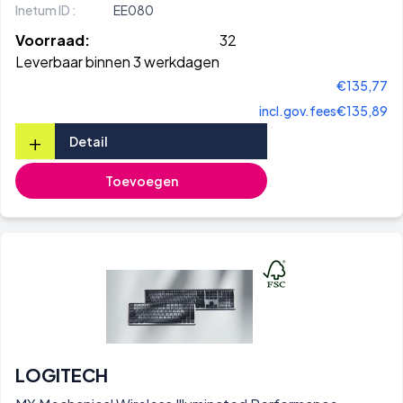
Inetum ID :
EE080
Voorraad:
32
Leverbaar binnen 3 werkdagen
€135,77
incl.gov.fees
€135,89
+
Detail
Toevoegen
LOGITECH