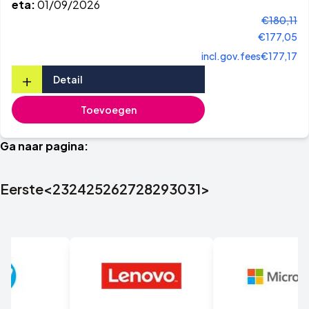
eta:
01/09/2026
€180,11
€177,05
incl.gov.fees
€177,17
+
Detail
Toevoegen
Ga naar pagina:
Eerste
<
23
24
25
26
27
28
29
30
31
>