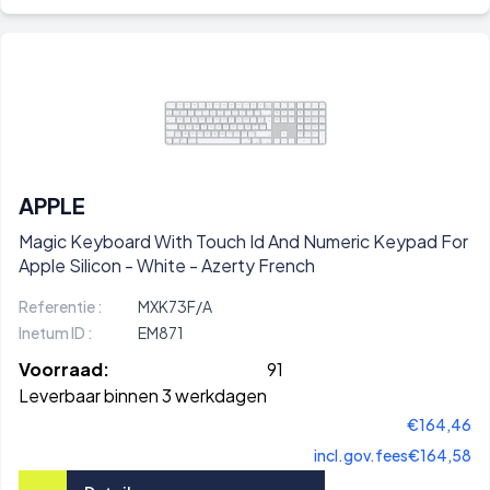
APPLE
Magic Keyboard With Touch Id And Numeric Keypad For
Apple Silicon - White - Azerty French
Referentie :
MXK73F/A
Inetum ID :
EM871
Voorraad:
91
Leverbaar binnen 3 werkdagen
€164,46
incl.gov.fees
€164,58