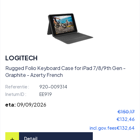
LOGITECH
Rugged Folio Keyboard Case for iPad 7/8/9th Gen -
Graphite - Azerty French
Referentie :
920-009314
Inetum ID :
EE919
eta:
09/09/2026
€150,17
€132,46
incl.gov.fees
€132,64
+
Detail