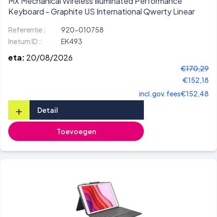
MX Mechanical Wireless Illuminated Performance
Keyboard - Graphite US International Qwerty Linear
Referentie :
920-010758
Inetum ID :
EK493
eta:
20/08/2026
€170,29
€152,18
incl.gov.fees
€152,48
+
Detail
Toevoegen