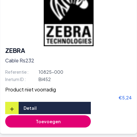
ZEBRA
Cable Rs232
Referentie :
10825-000
Inetum ID :
BI452
Product niet voorradig
€5,24
+
Detail
Toevoegen