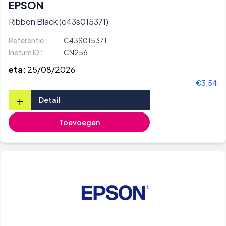
EPSON
Ribbon Black (c43s015371)
Referentie :
C43S015371
Inetum ID :
CN256
eta:
25/08/2026
€3,54
+
Detail
Toevoegen