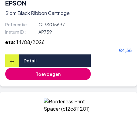
EPSON
Sidm Black Ribbon Cartridge
Referentie :
C13S015637
Inetum ID :
AP759
eta:
14/08/2026
€4,38
+
Detail
Toevoegen