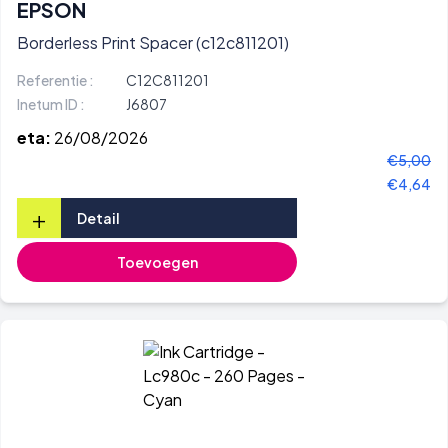
EPSON
Borderless Print Spacer (c12c811201)
Referentie :
C12C811201
Inetum ID :
J6807
eta:
26/08/2026
€5,00
€4,64
+
Detail
Toevoegen