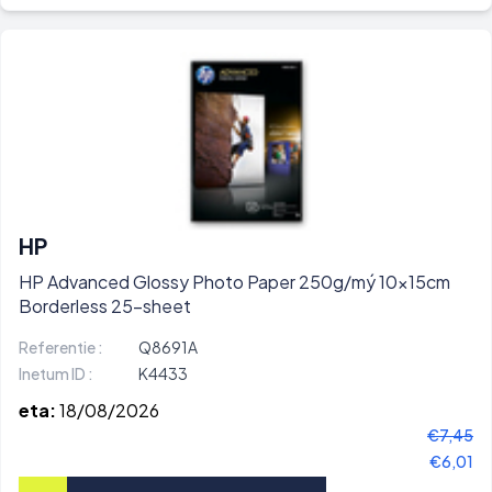
HP
HP Advanced Glossy Photo Paper 250g/mý 10x15cm
Borderless 25-sheet
Referentie :
Q8691A
Inetum ID :
K4433
eta:
18/08/2026
€7,45
€6,01