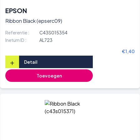
EPSON
Ribbon Black (epserc09)
Referentie :
C43S015354
Inetum ID :
AL723
€1,40
+
Detail
Toevoegen