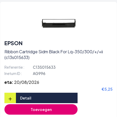
EPSON
Ribbon Cartridge Sidm Black For Lq-350/300/+/+ii
(c13s015633)
Referentie :
C13S015633
Inetum ID :
AG996
eta:
20/08/2026
€5,25
+
Detail
Toevoegen