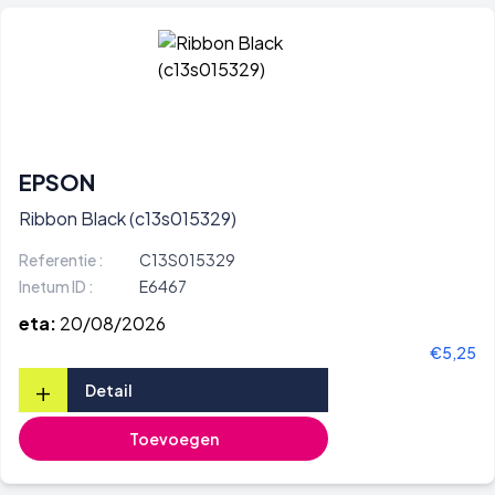
EPSON
Ribbon Black (c13s015329)
Referentie :
C13S015329
Inetum ID :
E6467
eta:
20/08/2026
€5,25
+
Detail
Toevoegen