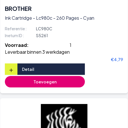
BROTHER
Ink Cartridge - Lc980c - 260 Pages - Cyan
Referentie :
LC980C
Inetum ID :
S5261
Voorraad:
1
Leverbaar binnen 3 werkdagen
€4,79
+
Detail
Toevoegen