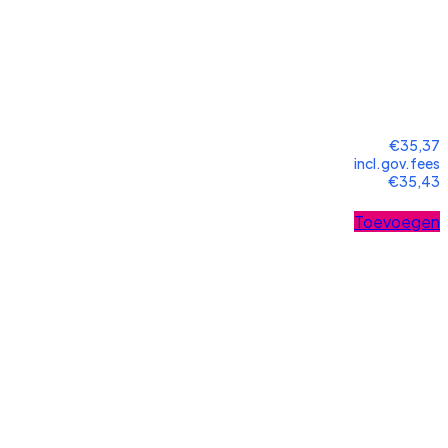
€35,37
incl.gov.fees
€35,43
Toevoegen