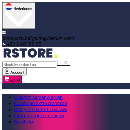
Nederlands
products.belgium@inetum.com
+32 2 801 55 55
Account
€0,00
0
Waarom samenwerken
Nood aan extra diensten
Bekijk het laatste nieuws
Ontmoet onze mensen
Krijg hulp