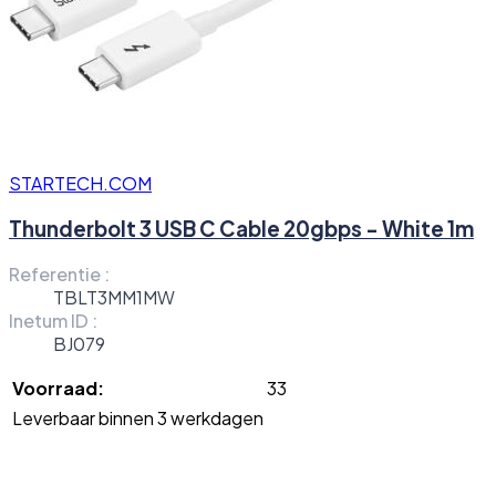
STARTECH.COM
Thunderbolt 3 USB C Cable 20gbps - White 1m
Referentie :
TBLT3MM1MW
Inetum ID :
BJ079
Voorraad:
33
Leverbaar binnen 3 werkdagen