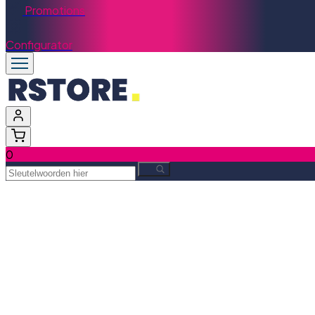
Promotions
Configurator
0