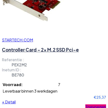
STARTECH.COM
Controller Card - 2x M.2 SSD Pci-e
Referentie :
PEX2M2
Inetum ID :
BE780
Voorraad:
7
Leverbaar binnen 3 werkdagen
€25,37
+
Detail
Toevoegen