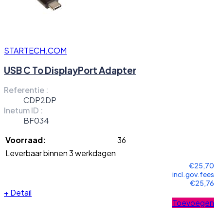
STARTECH.COM
USB C To DisplayPort Adapter
Referentie :
CDP2DP
Inetum ID :
BF034
Voorraad:
36
Leverbaar binnen 3 werkdagen
€25,70
incl.gov.fees
€25,76
+
Detail
Toevoegen