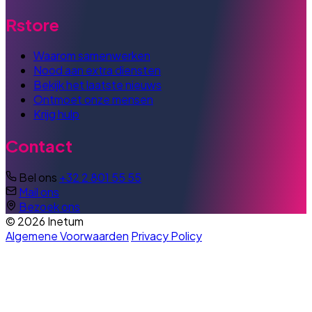
Rstore
Waarom samenwerken
Nood aan extra diensten
Bekijk het laatste nieuws
Ontmoet onze mensen
Krijg hulp
Contact
Bel ons
+32 2 801 55 55
Mail ons
Bezoek ons
© 2026 Inetum
Algemene Voorwaarden
Privacy Policy