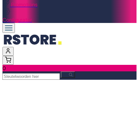
Promotions
Configurator
0