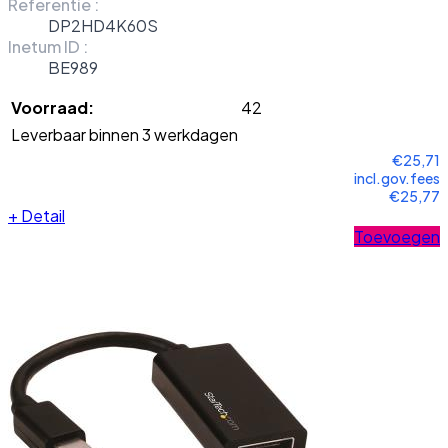
Referentie :
DP2HD4K60S
Inetum ID :
BE989
Voorraad:
42
Leverbaar binnen 3 werkdagen
€25,71
incl.gov.fees
€25,77
+
Detail
Toevoegen