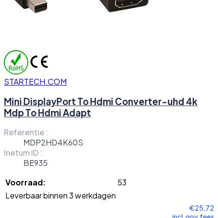
STARTECH.COM
Mini DisplayPort To Hdmi Converter-uhd 4k
Mdp To Hdmi Adapt
Referentie :
MDP2HD4K60S
Inetum ID :
BE935
Voorraad:
53
Leverbaar binnen 3 werkdagen
€25,72
incl.gov.fees