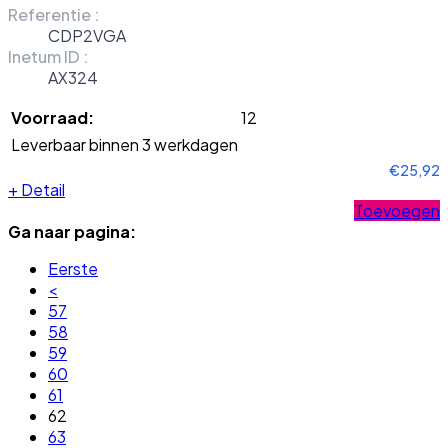
Referentie :
CDP2VGA
Inetum ID :
AX324
Voorraad:
12
Leverbaar binnen 3 werkdagen
€25,92
+
Detail
Toevoegen
Ga naar pagina:
Eerste
<
57
58
59
60
61
62
63