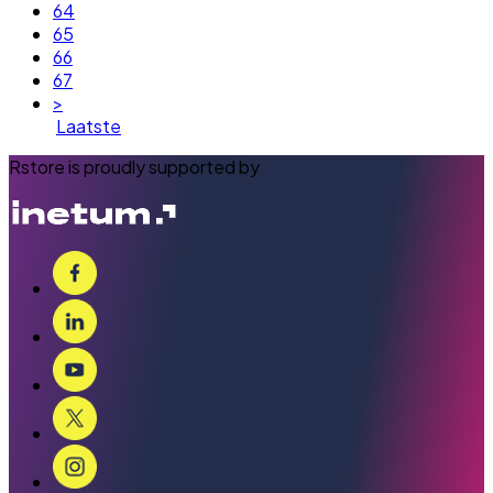
64
65
66
67
>
Laatste
Rstore is proudly supported by