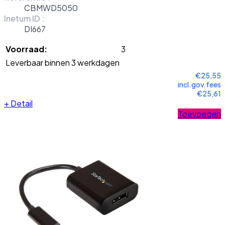
CBMWD5050
Inetum ID :
DI667
Voorraad:
3
Leverbaar binnen 3 werkdagen
€25,55
incl.gov.fees
€25,61
+
Detail
Toevoegen