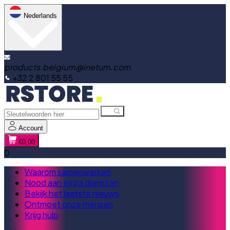
Nederlands
products.belgium@inetum.com
+32 2 801 55 55
Account
€0,00
0
Waarom samenwerken
Nood aan extra diensten
Bekijk het laatste nieuws
Ontmoet onze mensen
Krijg hulp