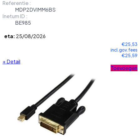
Referentie :
MDP2DVIMM6BS
Inetum ID :
BE985
eta:
25/08/2026
€25,53
incl.gov.fees
€25,59
+
Detail
Toevoegen