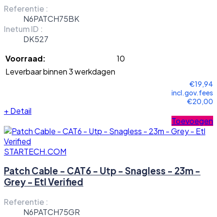
Referentie :
N6PATCH75BK
Inetum ID :
DK527
Voorraad:
10
Leverbaar binnen 3 werkdagen
€19,94
incl.gov.fees
€20,00
+
Detail
Toevoegen
STARTECH.COM
Patch Cable - CAT6 - Utp - Snagless - 23m -
Grey - Etl Verified
Referentie :
N6PATCH75GR