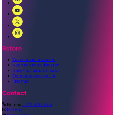
Rstore
Waarom samenwerken
Nood aan extra diensten
Bekijk het laatste nieuws
Ontmoet onze mensen
Krijg hulp
Contact
Bel ons
+32 2 801 55 55
Mail ons