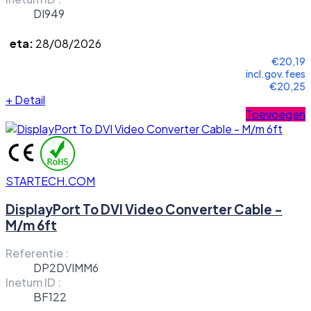
DI949
eta:
28/08/2026
€20,19
incl.gov.fees
€20,25
+
Detail
Toevoegen
STARTECH.COM
DisplayPort To DVI Video Converter Cable -
M/m 6ft
Referentie :
DP2DVIMM6
Inetum ID :
BF122