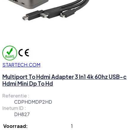
STARTECH.COM
Multiport To Hdmi Adapter 3 In1 4k 60hz USB-c
Hdmi Mini Dp To Hd
Referentie :
CDPHDMDP2HD
Inetum ID :
DH827
Voorraad:
1