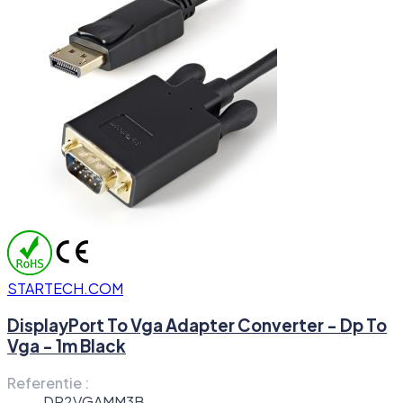
STARTECH.COM
DisplayPort To Vga Adapter Converter - Dp To
Vga - 1m Black
Referentie :
DP2VGAMM3B