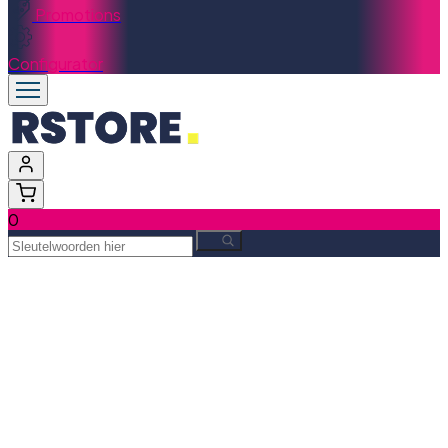
Promotions
Configurator
0