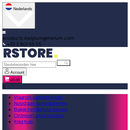
Nederlands
products.belgium@inetum.com
+32 2 801 55 55
Account
€0,00
0
Waarom samenwerken
Nood aan extra diensten
Bekijk het laatste nieuws
Ontmoet onze mensen
Krijg hulp