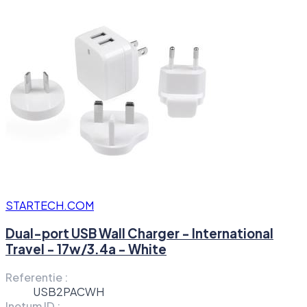
STARTECH.COM
Dual-port USB Wall Charger - International
Travel - 17w/3.4a - White
Referentie :
USB2PACWH
Inetum ID :