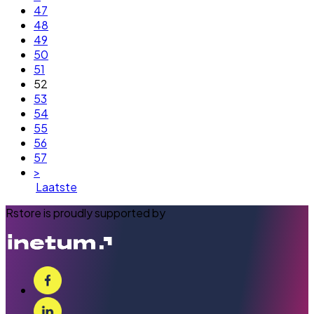
47
48
49
50
51
52
53
54
55
56
57
>
Laatste
Rstore is proudly supported by