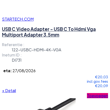
STARTECH.COM
USB C Video Adapter - USB C To Hdmi Vga
Multiport Adapter 3.5mm
Referentie :
122-USBC-HDMI-4K-VGA
Inetum ID :
DI731
eta:
27/08/2026
€20,03
incl.gov.fees
€20,09
+
Detail
Toevoegen