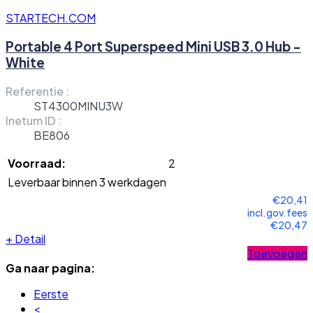
STARTECH.COM
Portable 4 Port Superspeed Mini USB 3.0 Hub -
White
Referentie :
ST4300MINU3W
Inetum ID :
BE806
Voorraad:
2
Leverbaar binnen 3 werkdagen
€20,41
incl.gov.fees
€20,47
+
Detail
Toevoegen
Ga naar pagina:
Eerste
<