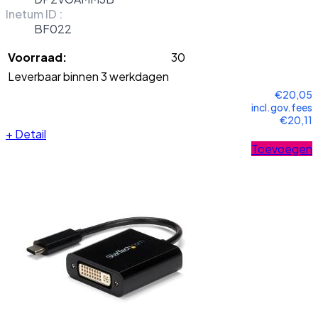
Inetum ID :
BF022
Voorraad:
30
Leverbaar binnen 3 werkdagen
€20,05
incl.gov.fees
€20,11
+
Detail
Toevoegen