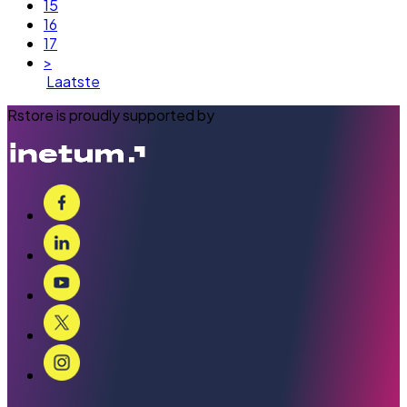
15
16
17
>
Laatste
Rstore is proudly supported by