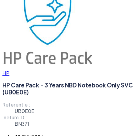
HP
HP Care Pack - 3 Years NBD Notebook Only SVC
(UB0E0E)
Referentie :
UB0E0E
Inetum ID :
BN371