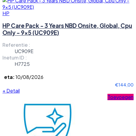
HP
HP Care Pack - 3 Years NBD Onsite, Global, Cpu
Only - 9x5 (UC909E)
Referentie :
UC909E
Inetum ID :
H7725
eta:
10/08/2026
€144,00
+
Detail
Toevoegen