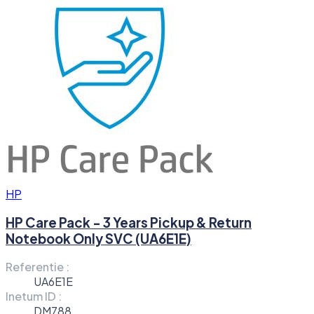
HP
HP Care Pack - 3 Years Pickup & Return
Notebook Only SVC (UA6E1E)
Referentie :
UA6E1E
Inetum ID :
DM788