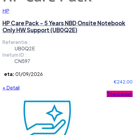
HP
HP Care Pack - 5 Years NBD Onsite Notebook
Only HW Support (UB0Q2E)
Referentie :
UB0Q2E
Inetum ID :
CN597
eta:
01/09/2026
€242,00
+
Detail
Toevoegen