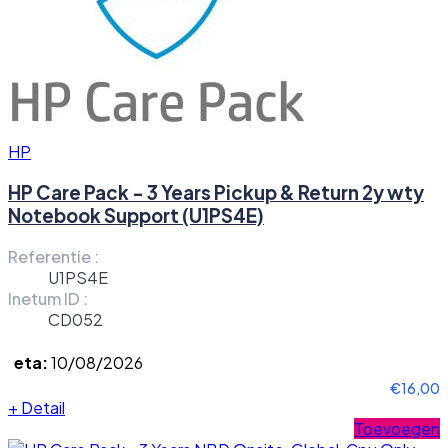
HP
HP Care Pack - 3 Years Pickup & Return 2y wty
Notebook Support (U1PS4E)
Referentie :
U1PS4E
Inetum ID :
CD052
eta:
10/08/2026
€16,00
+
Detail
Toevoegen