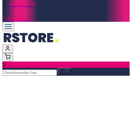
Promotions
Configurator
0