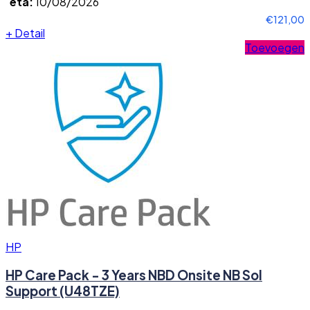
eta:
10/08/2026
€121,00
+
Detail
Toevoegen
HP
HP Care Pack - 3 Years NBD Onsite NB Sol
Support (U48TZE)