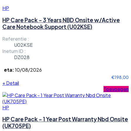
HP
HP Care Pack - 3 Years NBD Onsite w/Active
Care Notebook Support (U02KSE)
Referentie :
U02KSE
Inetum ID :
DZ028
eta:
10/08/2026
€198,00
+
Detail
Toevoegen
HP
HP Care Pack - 1 Year Post Warranty Nbd Onsite
(UK705PE)