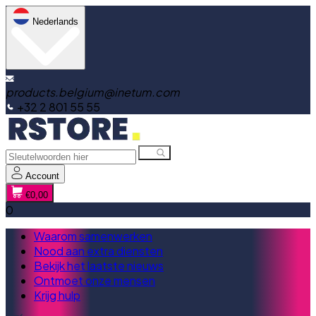
Nederlands
products.belgium@inetum.com
+32 2 801 55 55
Account
€0,00
0
Waarom samenwerken
Nood aan extra diensten
Bekijk het laatste nieuws
Ontmoet onze mensen
Krijg hulp