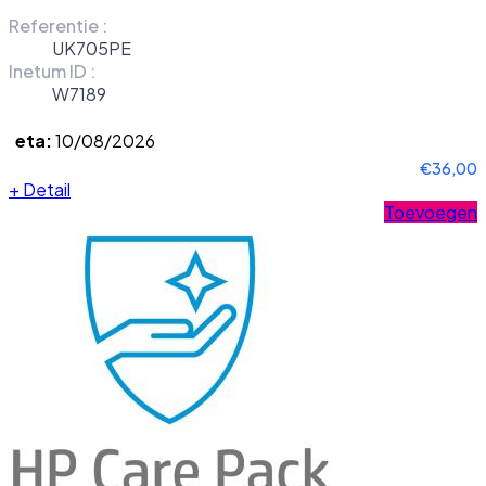
Referentie :
UK705PE
Inetum ID :
W7189
eta:
10/08/2026
€36,00
+
Detail
Toevoegen