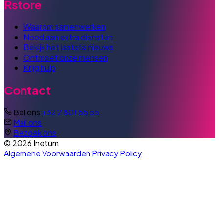
Rstore
Waarom samenwerken
Nood aan extra diensten
Bekijk het laatste nieuws
Ontmoet onze mensen
Krijg hulp
Contact
Bel ons
+32 2 801 55 55
Mail ons
Bezoek ons
© 2026 Inetum
Algemene Voorwaarden
Privacy Policy