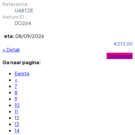
Referentie :
U48TZE
Inetum ID :
DO264
eta:
08/09/2026
€272,00
+
Detail
Toevoegen
Ga naar pagina:
Eerste
<
7
8
9
10
11
12
13
14