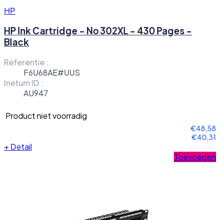
HP
HP Ink Cartridge - No 302XL - 430 Pages -
Black
Referentie :
F6U68AE#UUS
Inetum ID :
AU947
Product niet voorradig
€48,58
€40,31
+
Detail
Toevoegen