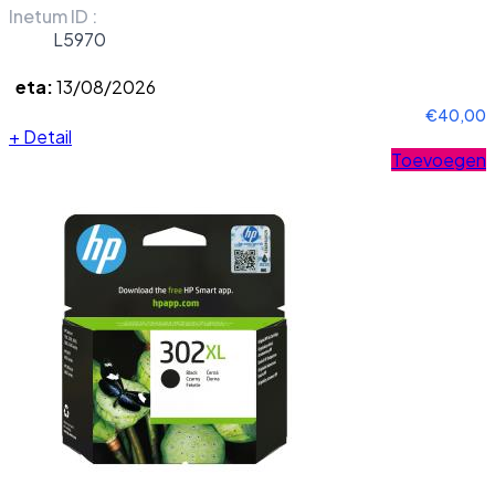
Inetum ID :
L5970
eta:
13/08/2026
€40,00
+
Detail
Toevoegen