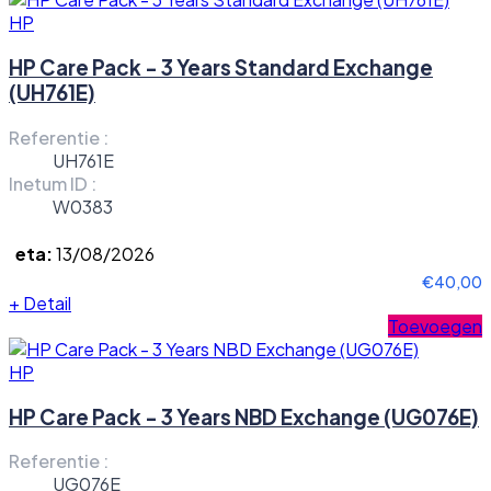
HP
HP Care Pack - 3 Years Standard Exchange
(UH761E)
Referentie :
UH761E
Inetum ID :
W0383
eta:
13/08/2026
€40,00
+
Detail
Toevoegen
HP
HP Care Pack - 3 Years NBD Exchange (UG076E)
Referentie :
UG076E