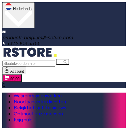
Nederlands
products.belgium@inetum.com
+32 2 801 55 55
Account
€0,00
0
Waarom samenwerken
Nood aan extra diensten
Bekijk het laatste nieuws
Ontmoet onze mensen
Krijg hulp