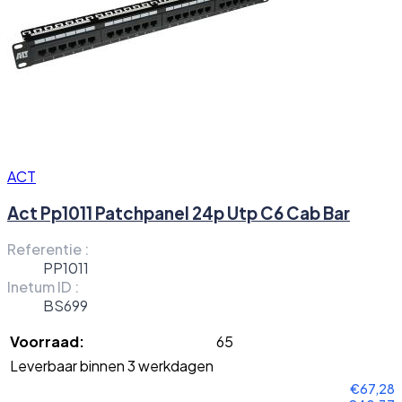
ACT
Act Pp1011 Patchpanel 24p Utp C6 Cab Bar
Referentie :
PP1011
Inetum ID :
BS699
Voorraad:
65
Leverbaar binnen 3 werkdagen
€67,28