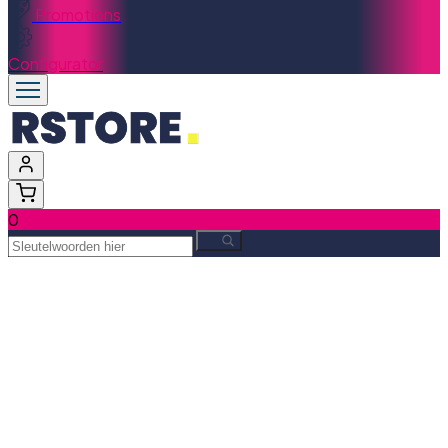
Promotions
Configurator
0