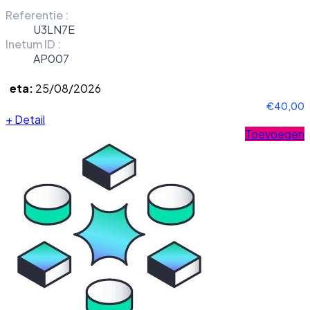
Referentie :
U3LN7E
Inetum ID :
AP007
eta:
25/08/2026
€40,00
+
Detail
Toevoegen