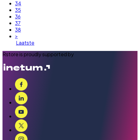
34
35
36
37
38
>
Laatste
Rstore is proudly supported by