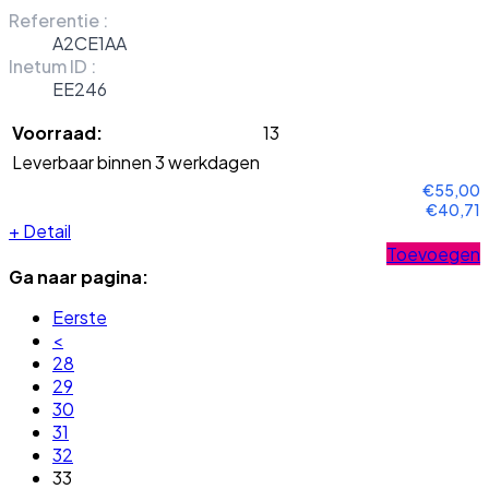
Referentie :
A2CE1AA
Inetum ID :
EE246
Voorraad:
13
Leverbaar binnen 3 werkdagen
€55,00
€40,71
+
Detail
Toevoegen
Ga naar pagina:
Eerste
<
28
29
30
31
32
33