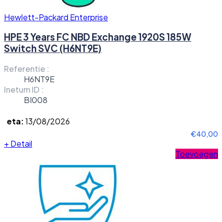
Hewlett-Packard Enterprise
HPE 3 Years FC NBD Exchange 1920S 185W
Switch SVC (H6NT9E)
Referentie :
H6NT9E
Inetum ID :
BI008
eta:
13/08/2026
€40,00
+
Detail
Toevoegen