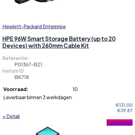
Hewlett-Packard Enterprise
HPE 96W Smart Storage Battery (up to 20
Devices) with 260mm Cable Kit
Referentie :
P01367-B21
Inetum ID :
BK718
Voorraad:
10
Leverbaar binnen 3 werkdagen
€131,00
€39,87
+
Detail
Toevoegen