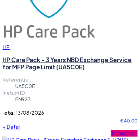
HP
HP Care Pack - 3 Years NBD Exchange Service
for MFP Page Limit (UA5C0E)
Referentie :
UA5C0E
Inetum ID :
EN927
eta:
13/08/2026
€40,00
+
Detail
Toevoegen