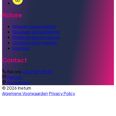
Rstore
Waarom samenwerken
Nood aan extra diensten
Bekijk het laatste nieuws
Ontmoet onze mensen
Krijg hulp
Contact
Bel ons
+32 2 801 55 55
Mail ons
Bezoek ons
© 2026 Inetum
Algemene Voorwaarden
Privacy Policy