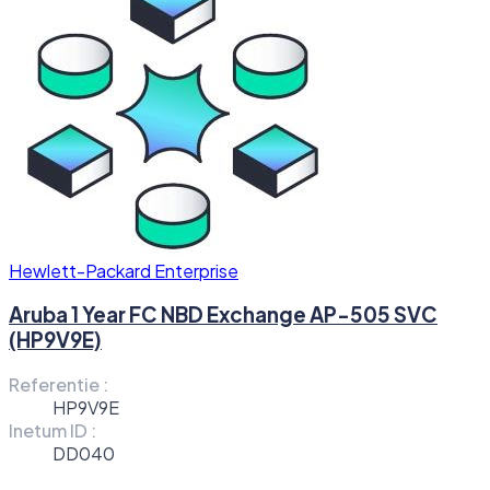
Hewlett-Packard Enterprise
Aruba 1 Year FC NBD Exchange AP-505 SVC
(HP9V9E)
Referentie :
HP9V9E
Inetum ID :
DD040