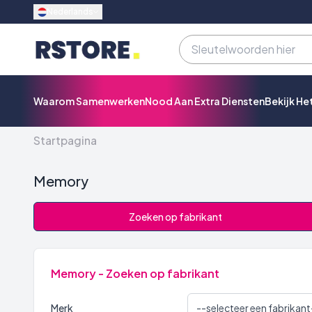
Nederlands
Waarom Samenwerken
Nood Aan Extra Diensten
Bekijk He
Startpagina
Memory
Zoeken op fabrikant
Memory - Zoeken op fabrikant
Merk