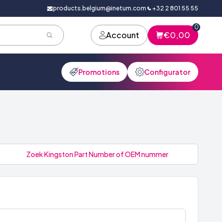
products.belgium@inetum.com
+32 2 801 55 55
0
Account
€0,00
Promotions
Configurator
Zoek Kingston Part Number of OEM nummer