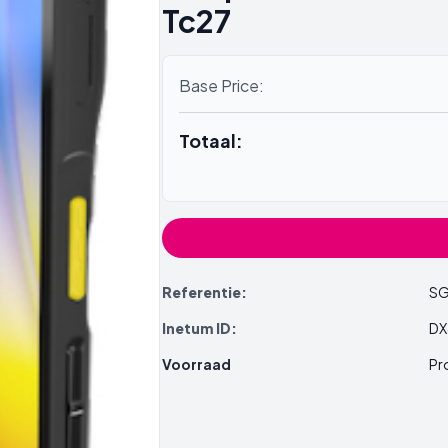
Tc27
Base Price:
Totaal:
Referentie:
SG
Inetum ID:
DX
Voorraad
Pr