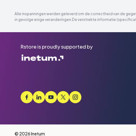
Alle inspanningen werden geleverd om de correctheid van de gegeve
in gevolge enige veranderingen.De verstrekte informatie (specificat
Rstore is proudly supported by
© 2026 Inetum