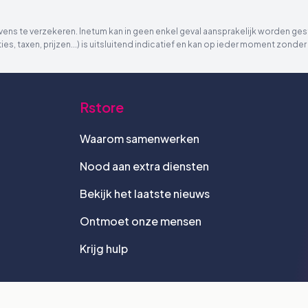
ns te verzekeren. Inetum kan in geen enkel geval aansprakelijk worden gest
ies, taxen, prijzen...) is uitsluitend indicatief en kan op ieder moment zon
Rstore
Waarom samenwerken
Nood aan extra diensten
Bekijk het laatste nieuws
Ontmoet onze mensen
Krijg hulp