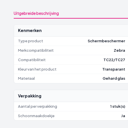
Uitgebreide beschrijving
Kenmerken
Type product
Schermbeschermer
Merkcompatibiliteit
Zebra
Compatibiliteit
TC22/TC27
Kleur van het product
Transparant
Materiaal
Gehard glas
Verpakking
Aantal per verpakking
1 stuk(s)
Schoonmaakdoekje
Ja