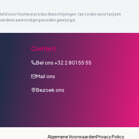
eld voor foutieve productbeschrijvingen, tax codes en/of prijzen
der verdere aankondiging worden gewijzigd.
Contact
Bel ons
+32 2 801 55 55
Mail ons
Bezoek ons
Algemene Voorwaarden
Privacy Policy