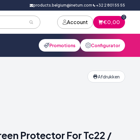
products.belgium@inetum.com
+32 2 801 55 55
0
Account
€0,00
Promotions
Configurator
Afdrukken
een Protector For Tc22 /