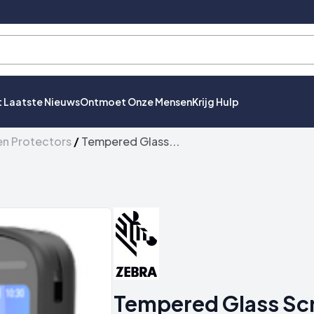
t Laatste Nieuws
Ontmoet Onze Mensen
Krijg Hulp
en Protectors
/
Tempered Glass...
Tempered Glass Scr