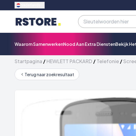
Nederlands
Waarom Samenwerken
Nood Aan Extra Diensten
Bekijk He
Startpagina
/
HEWLETT PACKARD
/
Telefonie
/
Scre
Terug naar zoekresultaat