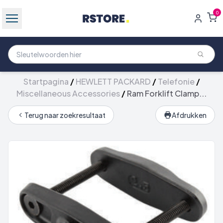
0
Startpagina
/
HEWLETT PACKARD
/
Telefonie
/
Miscellaneous Accessories
/
Ram Forklift Clamp...
Terug naar zoekresultaat
Afdrukken