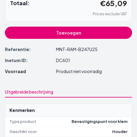
€65,09
Totaal:
Prices exclude VAT
Toevoegen
Referentie:
MNT-RAM-B247U25
Inetum ID:
DC601
Voorraad
Product niet voorradig
Uitgebreide beschrijving
Kenmerken
Type product
Bevestigingspunt voor klem
Geschikt voor
Houder