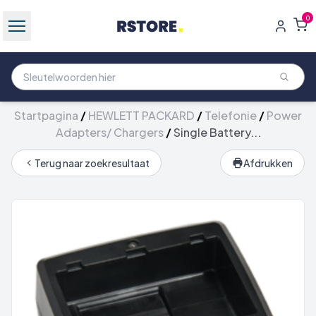
0
Startpagina
/
HEWLETT PACKARD
/
Telefonie
/
Power
Adapters/ Chargers
/
Single Battery...
Terug naar zoekresultaat
Afdrukken