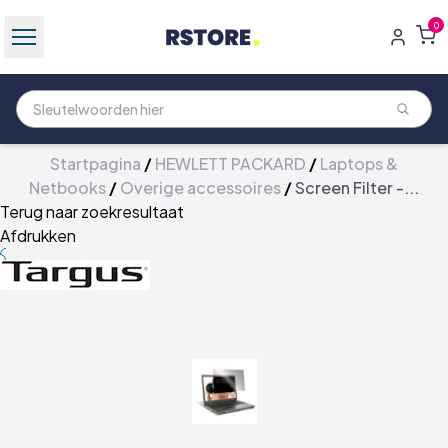
0
Startpagina
/
HEWLETT PACKARD
/
Laptops &
Netbooks
/
Overige accessoires
/
Screen Filter -...
Terug naar zoekresultaat
Afdrukken