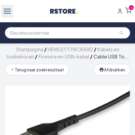
0
Startpagina
/
HEWLETT PACKARD
/
Kabels en
toebehoren
/
Firewire en USB-kabel
/
Cable USB To...
Terug naar zoekresultaat
Afdrukken