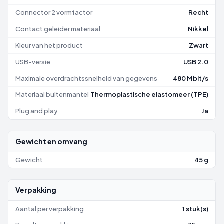
Connector 2 vormfactor
Recht
Contact geleider materiaal
Nikkel
Kleur van het product
Zwart
USB-versie
USB 2.0
Maximale overdrachtssnelheid van gegevens
480 Mbit/s
Materiaal buitenmantel
Thermoplastische elastomeer (TPE)
Plug and play
Ja
Gewicht en omvang
Gewicht
45 g
Verpakking
Aantal per verpakking
1 stuk(s)