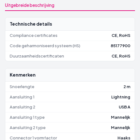
Uitgebreide beschrijving
Technische details
Compliance certificates
CE, RoHS
Code geharmoniseerd systeem (HS)
85177900
Duurzaamheidscertificaten
CE, RoHS
Kenmerken
Snoerlengte
2 m
Aansluiting 1
Lightning
Aansluiting 2
USB A
Aansluiting 1 type
Mannelijk
Aansluiting 2 type
Mannelijk
Connector 1 vormfactor
Haaks