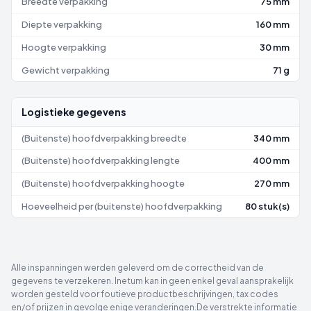
Breedte verpakking
75 mm
Diepte verpakking
160 mm
Hoogte verpakking
30 mm
Gewicht verpakking
71 g
Logistieke gegevens
(Buitenste) hoofdverpakking breedte
340 mm
(Buitenste) hoofdverpakking lengte
400 mm
(Buitenste) hoofdverpakking hoogte
270 mm
Hoeveelheid per (buitenste) hoofdverpakking
80 stuk(s)
Alle inspanningen werden geleverd om de correctheid van de
gegevens te verzekeren. Inetum kan in geen enkel geval aansprakelijk
worden gesteld voor foutieve productbeschrijvingen, tax codes
en/of prijzen in gevolge enige veranderingen.De verstrekte informatie