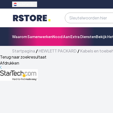
Nederlands
Waarom Samenwerken
Nood Aan Extra Diensten
Bekijk He
Startpagina
/
HEWLETT PACKARD
/
Kabels en toebe
Terug naar zoekresultaat
Afdrukken