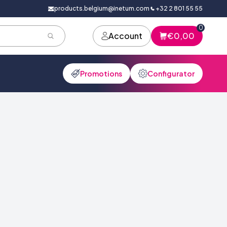
products.belgium@inetum.com
+32 2 801 55 55
0
Account
€0,00
Promotions
Configurator