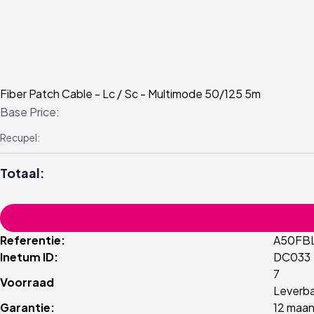
Fiber Patch Cable - Lc / Sc - Multimode 50/125 5m
Base Price:
Recupel:
Totaal:
Referentie:
A50FB
Inetum ID:
DC033
7
Voorraad
Leverba
Garantie:
12 maa