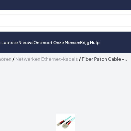
t Laatste Nieuws
Ontmoet Onze Mensen
Krijg Hulp
horen
/
Netwerken Ethernet-kabels
/
Fiber Patch Cable -...