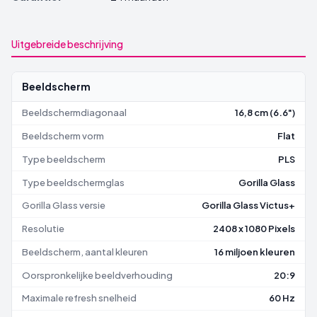
Uitgebreide beschrijving
Beeldscherm
Beeldschermdiagonaal
16,8 cm (6.6")
Beeldscherm vorm
Flat
Type beeldscherm
PLS
Type beeldschermglas
Gorilla Glass
Gorilla Glass versie
Gorilla Glass Victus+
Resolutie
2408 x 1080 Pixels
Beeldscherm, aantal kleuren
16 miljoen kleuren
Oorspronkelijke beeldverhouding
20:9
Maximale refresh snelheid
60 Hz