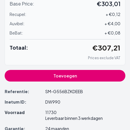
€303,01
Base Price:
Recupel:
+ €0,12
Auvibel:
+ €4,00
BeBat:
+ €0,08
€307,21
Totaal:
Prices exclude VAT
Toevoegen
Referentie:
SM-G556BZKDEEB
Inetum ID:
DW990
Voorraad
11730
Leverbaar binnen 3 werkdagen
Garantie:
24 maanden