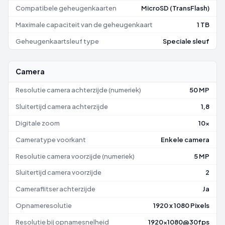
Compatibele geheugenkaarten
MicroSD (TransFlash)
Maximale capaciteit van de geheugenkaart
1 TB
Geheugenkaartsleuf type
Speciale sleuf
Camera
Resolutie camera achterzijde (numeriek)
50 MP
Sluitertijd camera achterzijde
1,8
Digitale zoom
10x
Cameratype voorkant
Enkele camera
Resolutie camera voorzijde (numeriek)
5 MP
Sluitertijd camera voorzijde
2
Cameraflitser achterzijde
Ja
Opnameresolutie
1920 x 1080 Pixels
Resolutie bij opnamesnelheid
1920x1080@30fps