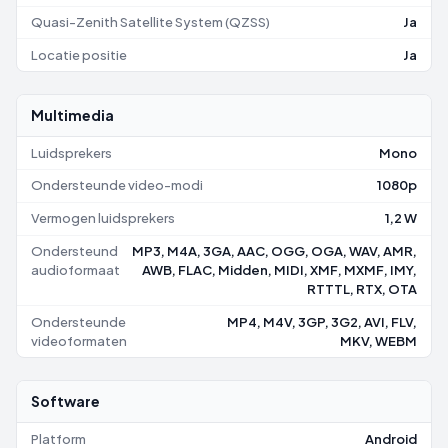
Quasi-Zenith Satellite System (QZSS)
Ja
Locatie positie
Ja
Multimedia
Luidsprekers
Mono
Ondersteunde video-modi
1080p
Vermogen luidsprekers
1,2 W
Ondersteund
MP3, M4A, 3GA, AAC, OGG, OGA, WAV, AMR,
audioformaat
AWB, FLAC, Midden, MIDI, XMF, MXMF, IMY,
RTTTL, RTX, OTA
Ondersteunde
MP4, M4V, 3GP, 3G2, AVI, FLV,
videoformaten
MKV, WEBM
Software
Platform
Android