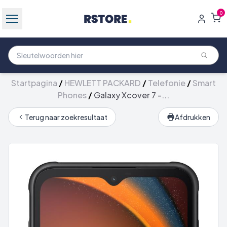
0
Startpagina
/
HEWLETT PACKARD
/
Telefonie
/
Smart
Phones
/
Galaxy Xcover 7 -...
Terug naar zoekresultaat
Afdrukken