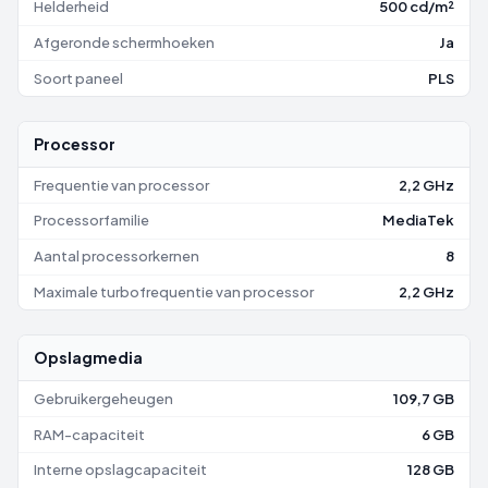
Helderheid
500 cd/m²
Afgeronde schermhoeken
Ja
Soort paneel
PLS
Processor
Frequentie van processor
2,2 GHz
Processorfamilie
MediaTek
Aantal processorkernen
8
Maximale turbofrequentie van processor
2,2 GHz
Opslagmedia
Gebruikergeheugen
109,7 GB
RAM-capaciteit
6 GB
Interne opslagcapaciteit
128 GB