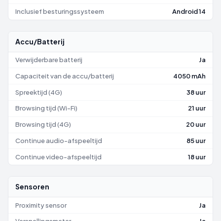
Inclusief besturingssysteem
Android 14
Accu/Batterij
Verwijderbare batterij
Ja
Capaciteit van de accu/batterij
4050 mAh
Spreektijd (4G)
38 uur
Browsing tijd (Wi-Fi)
21 uur
Browsing tijd (4G)
20 uur
Continue audio-afspeeltijd
85 uur
Continue video-afspeeltijd
18 uur
Sensoren
Proximity sensor
Ja