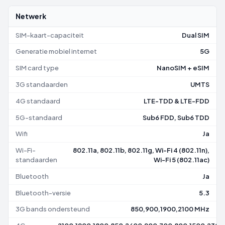
Netwerk
SIM-kaart-capaciteit
Dual SIM
Generatie mobiel internet
5G
SIM card type
NanoSIM + eSIM
3G standaarden
UMTS
4G standaard
LTE-TDD & LTE-FDD
5G-standaard
Sub6 FDD, Sub6 TDD
Wifi
Ja
Wi-Fi-
802.11a, 802.11b, 802.11g, Wi-Fi 4 (802.11n),
standaarden
Wi-Fi 5 (802.11ac)
Bluetooth
Ja
Bluetooth-versie
5.3
3G bands ondersteund
850,900,1900,2100 MHz