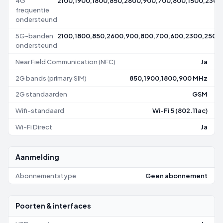
4G
2100,1900,1800,850,2600,900,700,800,1500,2300
frequentie
ondersteund
5G-banden
2100,1800,850,2600,900,800,700,600,2300,2500
ondersteund
Near Field Communication (NFC)
Ja
2G bands (primary SIM)
850,1900,1800,900 MHz
2G standaarden
GSM
Wifi-standaard
Wi-Fi 5 (802.11ac)
Wi-Fi Direct
Ja
Aanmelding
Abonnementstype
Geen abonnement
Poorten & interfaces