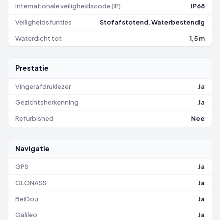
Internationale veiligheidscode (IP)
IP68
Veiligheidsfunties
Stofafstotend, Waterbestendig
Waterdicht tot
1,5 m
Prestatie
Vingerafdruklezer
Ja
Gezichtsherkenning
Ja
Refurbished
Nee
Navigatie
GPS
Ja
GLONASS
Ja
BeiDou
Ja
Galileo
Ja