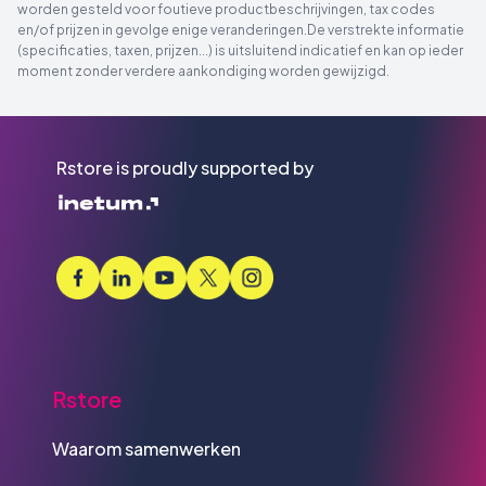
worden gesteld voor foutieve productbeschrijvingen, tax codes
en/of prijzen in gevolge enige veranderingen.De verstrekte informatie
(specificaties, taxen, prijzen...) is uitsluitend indicatief en kan op ieder
moment zonder verdere aankondiging worden gewijzigd.
Rstore is proudly supported by
Rstore
Waarom samenwerken