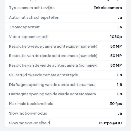
Type camera achterzijde
Enkele camera
Automatisch scherpstellen
Ja
Zoomcapaciteit
Ja
Video-opname modi
1080p
Resolutie tweede camera achterzijde (numeriek)
50 MP
Resolutie van de derde achtercamera (numeriek)
50 MP
Resolutie van de vierde achtercamera (numeriek)
50 MP
Sluitertijd tweede camera achterzijde
1,8
Diafragmaopening van de derde achtercamera
1,8
Diafragmaopening van de vierde achtercamera
1,8
Maximale beeldsnelheid
30 fps
Slow motion-modus
Ja
Slow motion-snelheid
120fps @HD