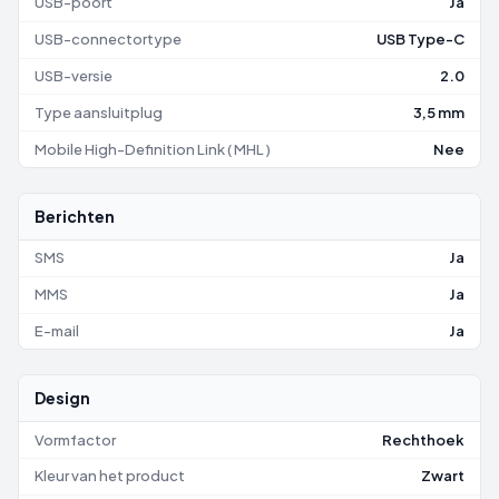
USB-poort
Ja
USB-connectortype
USB Type-C
USB-versie
2.0
Type aansluitplug
3,5 mm
Mobile High-Definition Link ( MHL )
Nee
Berichten
SMS
Ja
MMS
Ja
E-mail
Ja
Design
Vormfactor
Rechthoek
Kleur van het product
Zwart