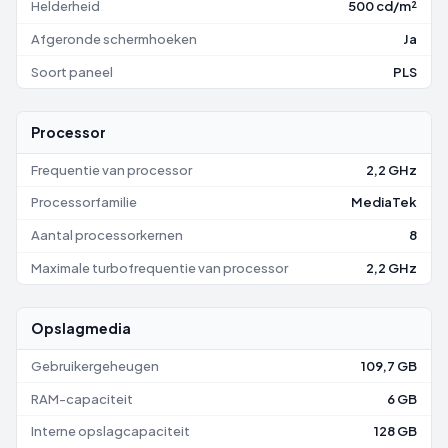
Helderheid
500 cd/m²
Afgeronde schermhoeken
Ja
Soort paneel
PLS
Processor
Frequentie van processor
2,2 GHz
Processorfamilie
MediaTek
Aantal processorkernen
8
Maximale turbofrequentie van processor
2,2 GHz
Opslagmedia
Gebruikergeheugen
109,7 GB
RAM-capaciteit
6 GB
Interne opslagcapaciteit
128 GB