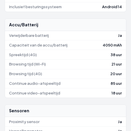
Inclusief besturingssysteem
Android 14
Accu/Batterij
Verwijderbare batterij
Ja
Capaciteit van de accu/batterij
4050 mAh
Spreektijd (4G)
38 uur
Browsing tijd (Wi-Fi)
21 uur
Browsing tijd (4G)
20 uur
Continue audio-afspeeltijd
85 uur
Continue video-afspeeltijd
18 uur
Sensoren
Proximity sensor
Ja