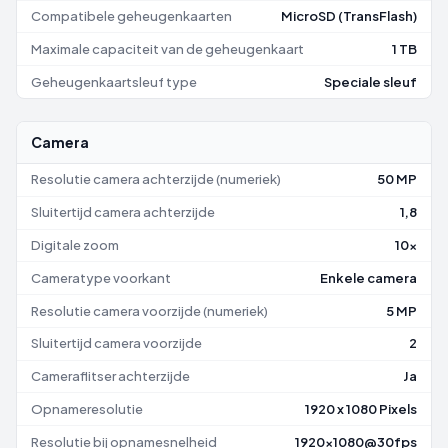
Compatibele geheugenkaarten
MicroSD (TransFlash)
Maximale capaciteit van de geheugenkaart
1 TB
Geheugenkaartsleuf type
Speciale sleuf
Camera
Resolutie camera achterzijde (numeriek)
50 MP
Sluitertijd camera achterzijde
1,8
Digitale zoom
10x
Cameratype voorkant
Enkele camera
Resolutie camera voorzijde (numeriek)
5 MP
Sluitertijd camera voorzijde
2
Cameraflitser achterzijde
Ja
Opnameresolutie
1920 x 1080 Pixels
Resolutie bij opnamesnelheid
1920x1080@30fps