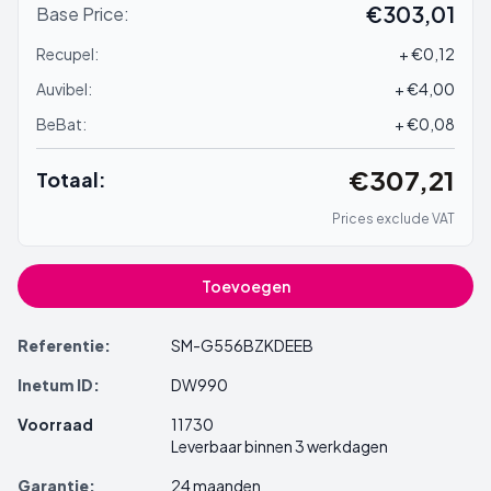
€303,01
Base Price:
Recupel:
+ €0,12
Auvibel:
+ €4,00
BeBat:
+ €0,08
€307,21
Totaal:
Prices exclude VAT
Toevoegen
Referentie:
SM-G556BZKDEEB
Inetum ID:
DW990
Voorraad
11730
Leverbaar binnen 3 werkdagen
Garantie:
24 maanden