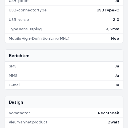
USB-poort
Ja
USB-connectortype
USB Type-C
USB-versie
2.0
Type aansluitplug
3,5 mm
Mobile High-Definition Link ( MHL )
Nee
Berichten
SMS
Ja
MMS
Ja
E-mail
Ja
Design
Vormfactor
Rechthoek
Kleur van het product
Zwart