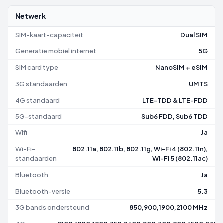
Netwerk
SIM-kaart-capaciteit
Dual SIM
Generatie mobiel internet
5G
SIM card type
NanoSIM + eSIM
3G standaarden
UMTS
4G standaard
LTE-TDD & LTE-FDD
5G-standaard
Sub6 FDD, Sub6 TDD
Wifi
Ja
Wi-Fi-
802.11a, 802.11b, 802.11g, Wi-Fi 4 (802.11n),
standaarden
Wi-Fi 5 (802.11ac)
Bluetooth
Ja
Bluetooth-versie
5.3
3G bands ondersteund
850,900,1900,2100 MHz