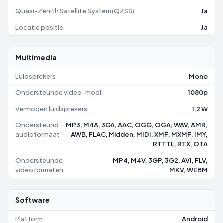
Quasi-Zenith Satellite System (QZSS)
Ja
Locatie positie
Ja
Multimedia
Luidsprekers
Mono
Ondersteunde video-modi
1080p
Vermogen luidsprekers
1,2 W
Ondersteund
MP3, M4A, 3GA, AAC, OGG, OGA, WAV, AMR,
audioformaat
AWB, FLAC, Midden, MIDI, XMF, MXMF, IMY,
RTTTL, RTX, OTA
Ondersteunde
MP4, M4V, 3GP, 3G2, AVI, FLV,
videoformaten
MKV, WEBM
Software
Platform
Android