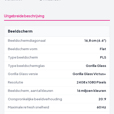
Uitgebreide beschrijving
Beeldscherm
Beeldschermdiagonaal
16,8 cm (6.6")
Beeldscherm vorm
Flat
Type beeldscherm
PLS
Type beeldschermglas
Gorilla Glass
Gorilla Glass versie
Gorilla Glass Victus+
Resolutie
2408 x 1080 Pixels
Beeldscherm, aantal kleuren
16 miljoen kleuren
Oorspronkelijke beeldverhouding
20:9
Maximale refresh snelheid
60 Hz