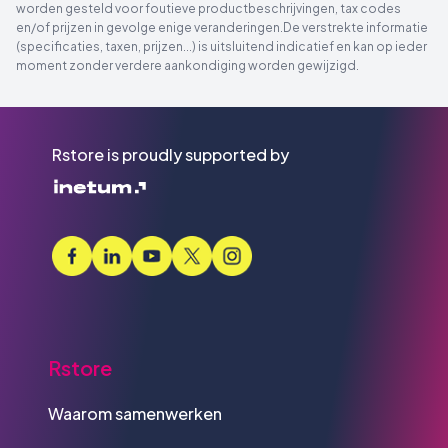
worden gesteld voor foutieve productbeschrijvingen, tax codes
en/of prijzen in gevolge enige veranderingen.De verstrekte informatie
(specificaties, taxen, prijzen...) is uitsluitend indicatief en kan op ieder
moment zonder verdere aankondiging worden gewijzigd.
Rstore is proudly supported by
Rstore
Waarom samenwerken