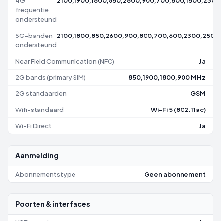
4G
2100,1900,1800,850,2600,900,700,800,1500,2300
frequentie
ondersteund
5G-banden
2100,1800,850,2600,900,800,700,600,2300,2500
ondersteund
Near Field Communication (NFC)
Ja
2G bands (primary SIM)
850,1900,1800,900 MHz
2G standaarden
GSM
Wifi-standaard
Wi-Fi 5 (802.11ac)
Wi-Fi Direct
Ja
Aanmelding
Abonnementstype
Geen abonnement
Poorten & interfaces