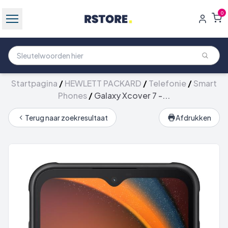
0
Startpagina
/
HEWLETT PACKARD
/
Telefonie
/
Smart
Phones
/
Galaxy Xcover 7 -...
Terug naar zoekresultaat
Afdrukken