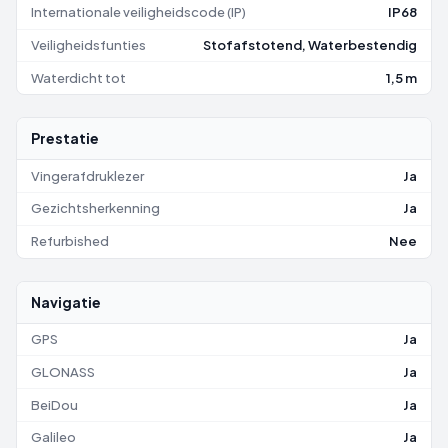
Internationale veiligheidscode (IP)
IP68
Veiligheidsfunties
Stofafstotend, Waterbestendig
Waterdicht tot
1,5 m
Prestatie
Vingerafdruklezer
Ja
Gezichtsherkenning
Ja
Refurbished
Nee
Navigatie
GPS
Ja
GLONASS
Ja
BeiDou
Ja
Galileo
Ja