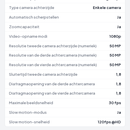
Type camera achterzijde
Enkele camera
Automatisch scherpstellen
Ja
Zoomcapaciteit
Ja
Video-opname modi
1080p
Resolutie tweede camera achterzijde (numeriek)
50 MP
Resolutie van de derde achtercamera (numeriek)
50 MP
Resolutie van de vierde achtercamera (numeriek)
50 MP
Sluitertijd tweede camera achterzijde
1,8
Diafragmaopening van de derde achtercamera
1,8
Diafragmaopening van de vierde achtercamera
1,8
Maximale beeldsnelheid
30 fps
Slow motion-modus
Ja
Slow motion-snelheid
120fps @HD