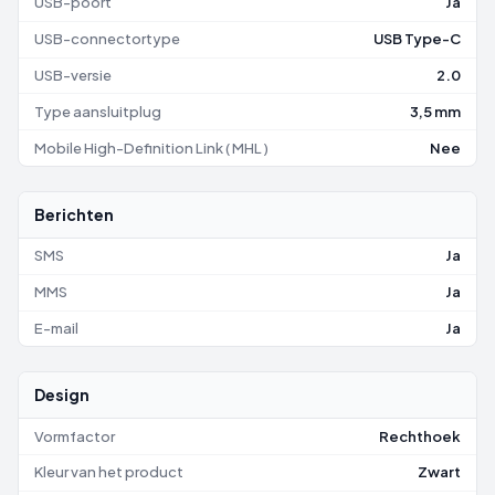
USB-poort
Ja
USB-connectortype
USB Type-C
USB-versie
2.0
Type aansluitplug
3,5 mm
Mobile High-Definition Link ( MHL )
Nee
Berichten
SMS
Ja
MMS
Ja
E-mail
Ja
Design
Vormfactor
Rechthoek
Kleur van het product
Zwart