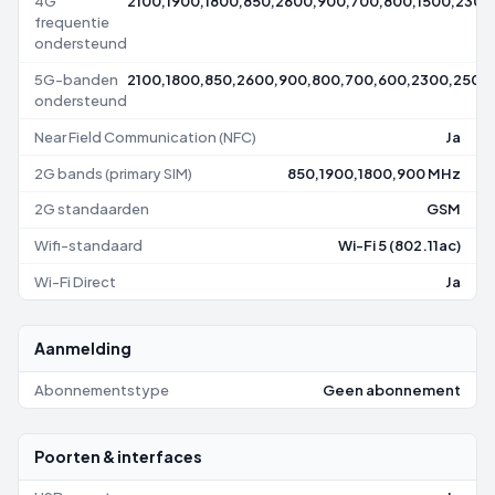
4G
2100,1900,1800,850,2600,900,700,800,1500,2300
frequentie
ondersteund
5G-banden
2100,1800,850,2600,900,800,700,600,2300,2500
ondersteund
Near Field Communication (NFC)
Ja
2G bands (primary SIM)
850,1900,1800,900 MHz
2G standaarden
GSM
Wifi-standaard
Wi-Fi 5 (802.11ac)
Wi-Fi Direct
Ja
Aanmelding
Abonnementstype
Geen abonnement
Poorten & interfaces