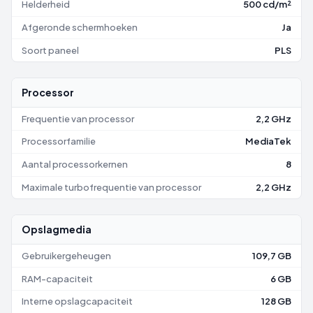
Helderheid
500 cd/m²
Afgeronde schermhoeken
Ja
Soort paneel
PLS
Processor
Frequentie van processor
2,2 GHz
Processorfamilie
MediaTek
Aantal processorkernen
8
Maximale turbofrequentie van processor
2,2 GHz
Opslagmedia
Gebruikergeheugen
109,7 GB
RAM-capaciteit
6 GB
Interne opslagcapaciteit
128 GB