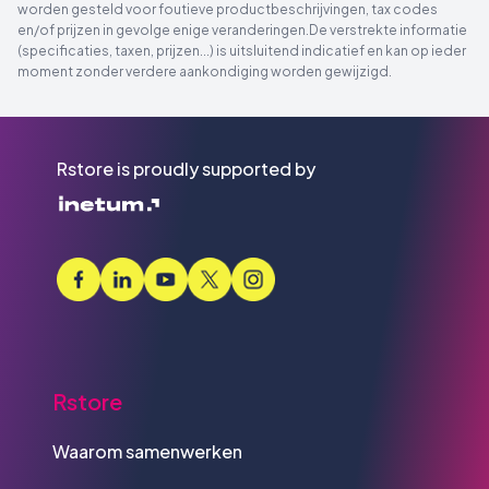
worden gesteld voor foutieve productbeschrijvingen, tax codes
en/of prijzen in gevolge enige veranderingen.De verstrekte informatie
(specificaties, taxen, prijzen...) is uitsluitend indicatief en kan op ieder
moment zonder verdere aankondiging worden gewijzigd.
Rstore is proudly supported by
Rstore
Waarom samenwerken