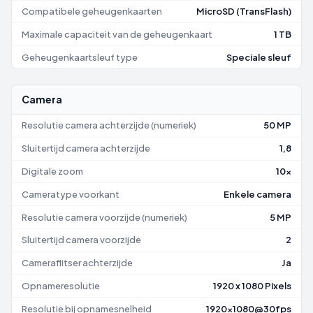
Compatibele geheugenkaarten
MicroSD (TransFlash)
Maximale capaciteit van de geheugenkaart
1 TB
Geheugenkaartsleuf type
Speciale sleuf
Camera
Resolutie camera achterzijde (numeriek)
50 MP
Sluitertijd camera achterzijde
1,8
Digitale zoom
10x
Cameratype voorkant
Enkele camera
Resolutie camera voorzijde (numeriek)
5 MP
Sluitertijd camera voorzijde
2
Cameraflitser achterzijde
Ja
Opnameresolutie
1920 x 1080 Pixels
Resolutie bij opnamesnelheid
1920x1080@30fps