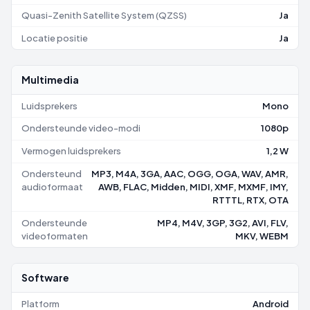
Quasi-Zenith Satellite System (QZSS)
Ja
Locatie positie
Ja
Multimedia
Luidsprekers
Mono
Ondersteunde video-modi
1080p
Vermogen luidsprekers
1,2 W
Ondersteund
MP3, M4A, 3GA, AAC, OGG, OGA, WAV, AMR,
audioformaat
AWB, FLAC, Midden, MIDI, XMF, MXMF, IMY,
RTTTL, RTX, OTA
Ondersteunde
MP4, M4V, 3GP, 3G2, AVI, FLV,
videoformaten
MKV, WEBM
Software
Platform
Android