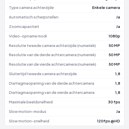
Type camera achterzijde
Enkele camera
Automatisch scherpstellen
Ja
Zoomcapaciteit
Ja
Video-opname modi
1080p
Resolutie tweede camera achterzijde (numeriek)
50 MP
Resolutie van de derde achtercamera (numeriek)
50 MP
Resolutie van de vierde achtercamera (numeriek)
50 MP
Sluitertijd tweede camera achterzijde
1,8
Diafragmaopening van de derde achtercamera
1,8
Diafragmaopening van de vierde achtercamera
1,8
Maximale beeldsnelheid
30 fps
Slow motion-modus
Ja
Slow motion-snelheid
120fps @HD