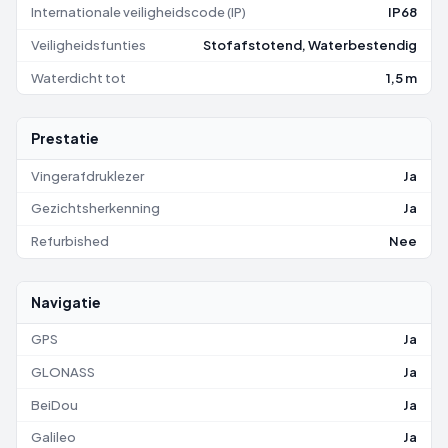
Internationale veiligheidscode (IP)
IP68
Veiligheidsfunties
Stofafstotend, Waterbestendig
Waterdicht tot
1,5 m
Prestatie
Vingerafdruklezer
Ja
Gezichtsherkenning
Ja
Refurbished
Nee
Navigatie
GPS
Ja
GLONASS
Ja
BeiDou
Ja
Galileo
Ja