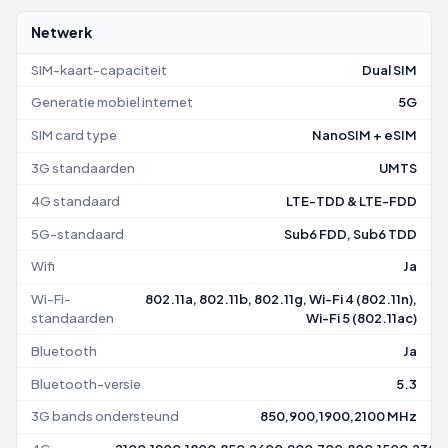
Netwerk
SIM-kaart-capaciteit
Dual SIM
Generatie mobiel internet
5G
SIM card type
NanoSIM + eSIM
3G standaarden
UMTS
4G standaard
LTE-TDD & LTE-FDD
5G-standaard
Sub6 FDD, Sub6 TDD
Wifi
Ja
Wi-Fi-
802.11a, 802.11b, 802.11g, Wi-Fi 4 (802.11n),
standaarden
Wi-Fi 5 (802.11ac)
Bluetooth
Ja
Bluetooth-versie
5.3
3G bands ondersteund
850,900,1900,2100 MHz