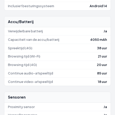
Inclusief besturingssysteem
Android 14
Accu/Batterij
Verwijderbare batterij
Ja
Capaciteit van de accu/batterij
4050 mAh
Spreektijd (4G)
38 uur
Browsing tijd (Wi-Fi)
21 uur
Browsing tijd (4G)
20 uur
Continue audio-afspeeltijd
85 uur
Continue video-afspeeltijd
18 uur
Sensoren
Proximity sensor
Ja