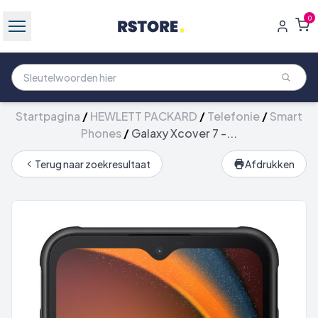
0
Startpagina
/
HEWLETT PACKARD
/
Telefonie
/
Smart
Phones
/
Galaxy Xcover 7 -...
Terug naar zoekresultaat
Afdrukken