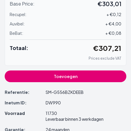
€303,01
Base Price:
Recupel:
+ €0,12
Auvibel:
+ €4,00
BeBat:
+ €0,08
€307,21
Totaal:
Prices exclude VAT
Toevoegen
Referentie:
SM-G556BZKDEEB
Inetum ID:
DW990
Voorraad
11730
Leverbaar binnen 3 werkdagen
Garantie:
24 maanden