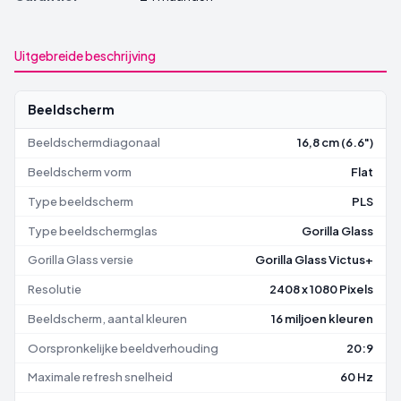
Uitgebreide beschrijving
Beeldscherm
Beeldschermdiagonaal
16,8 cm (6.6")
Beeldscherm vorm
Flat
Type beeldscherm
PLS
Type beeldschermglas
Gorilla Glass
Gorilla Glass versie
Gorilla Glass Victus+
Resolutie
2408 x 1080 Pixels
Beeldscherm, aantal kleuren
16 miljoen kleuren
Oorspronkelijke beeldverhouding
20:9
Maximale refresh snelheid
60 Hz