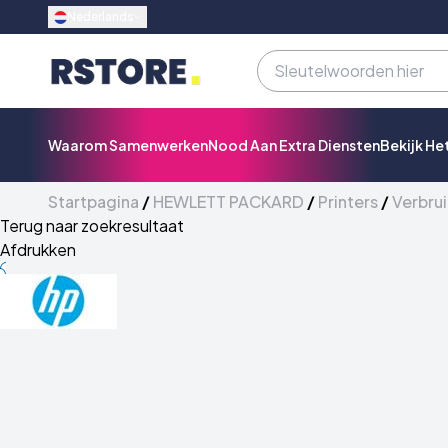
Nederlands
Waarom Samenwerken
Nood Aan Extra Diensten
Bekijk He
Startpagina
/
HEWLETT PACKARD
/
Printers
/
Verbrui
Terug naar zoekresultaat
Afdrukken