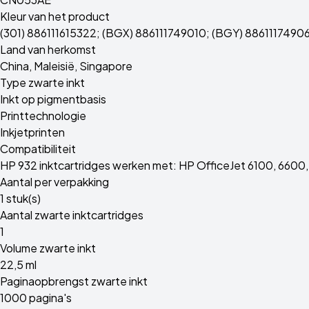
Kleur van het product
(301) 886111615322; (BGX) 886111749010; (BGY) 88611174906
Land van herkomst
China, Maleisië, Singapore
Type zwarte inkt
Inkt op pigmentbasis
Printtechnologie
Inkjetprinten
Compatibiliteit
HP 932 inktcartridges werken met: HP OfficeJet 6100, 6600, 
Aantal per verpakking
1 stuk(s)
Aantal zwarte inktcartridges
1
Volume zwarte inkt
22,5 ml
Paginaopbrengst zwarte inkt
1000 pagina's