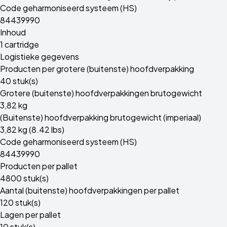
Code geharmoniseerd systeem (HS)
84439990
Inhoud
1 cartridge
Logistieke gegevens
Producten per grotere (buitenste) hoofdverpakking
40 stuk(s)
Grotere (buitenste) hoofdverpakkingen brutogewicht
3,82 kg
(Buitenste) hoofdverpakking brutogewicht (imperiaal)
3,82 kg (8.42 lbs)
Code geharmoniseerd systeem (HS)
84439990
Producten per pallet
4800 stuk(s)
Aantal (buitenste) hoofdverpakkingen per pallet
120 stuk(s)
Lagen per pallet
10 stuk(s)