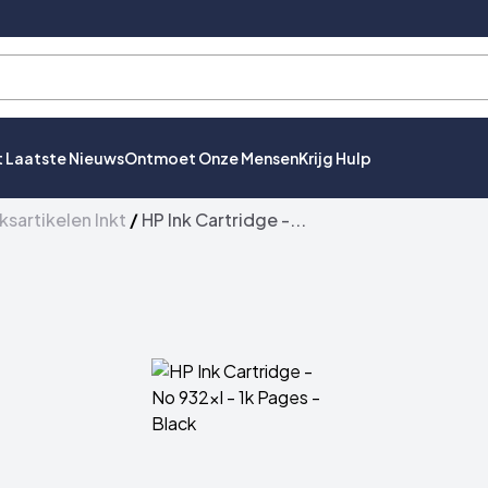
t Laatste Nieuws
Ontmoet Onze Mensen
Krijg Hulp
ksartikelen Inkt
/
HP Ink Cartridge -...