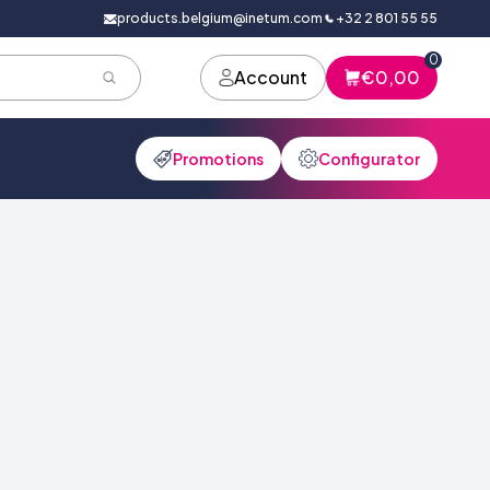
products.belgium@inetum.com
+32 2 801 55 55
0
Account
€0,00
Promotions
Configurator