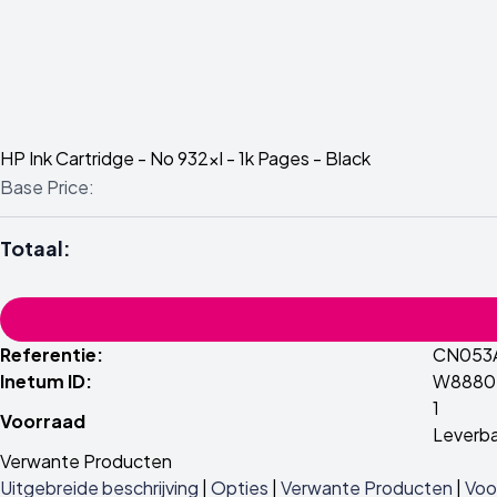
HP Ink Cartridge - No 932xl - 1k Pages - Black
Base Price:
Totaal:
Referentie:
CN053
Inetum ID:
W8880
1
Voorraad
Leverba
Verwante Producten
Uitgebreide beschrijving
|
Opties
|
Verwante Producten
|
Voo