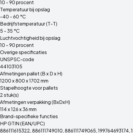
10 - 90 procent
Temperatuur bij opslag
-40 - 60 °C
Bedrijfstemperatuur (T-T)
5 - 35 °C
Luchtvochtigheid bij opslag
10 - 90 procent
Overige specificaties
UNSPSC-code
44103105
Afmetingen pallet (B x D x H)
1200 x 800 x 1702 mm
Stapelhoogte voor pallets
2 stuk(s)
Afmetingen verpakking (BxDxH)
114 x 126 x 36 mm
Brand-specifieke functies
HP GTIN (EAN/UPC)
886111615322, 886111749010, 886111749065, 199764693174, 