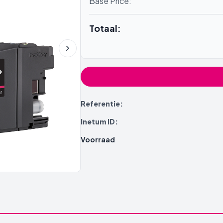
Base Price:
Totaal:
Referentie:
Inetum ID:
Voorraad