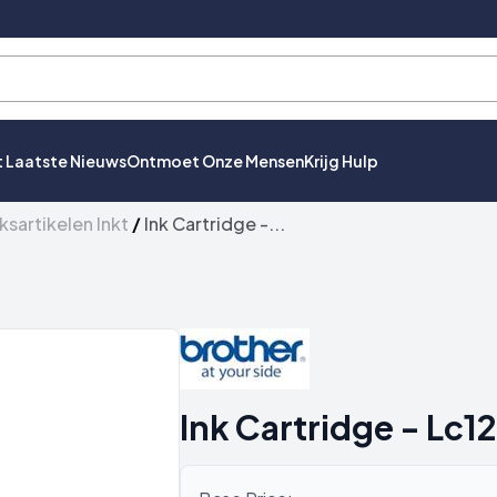
t Laatste Nieuws
Ontmoet Onze Mensen
Krijg Hulp
ksartikelen Inkt
/
Ink Cartridge -...
Ink Cartridge - Lc