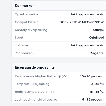
Kenmerken
Type kleureninkt
Inkt op pigmentbasis
Compatibiliteit
DCP-J752DW, MFC-J870DW
Aantal per verpakking
1 stuk(s)
Soort
Origineel
Inkttype
Inkt op pigmentbasis
Printkleuren
Magenta
Eisen aan de omgeving
Relatieve vochtigheid in bedrijf (V-V)
10 - 70 procent
Temperatuur bij opslag
10 - 35 °C
Bedrijfstemperatuur (T-T)
15 - 35 °C
Luchtvochtigheid bij opslag
5 - 95 procent