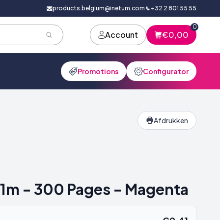
products.belgium@inetum.com
+32 2 801 55 55
0
Account
€0,00
Promotions
Configurator
Afdrukken
121m - 300 Pages - Magenta