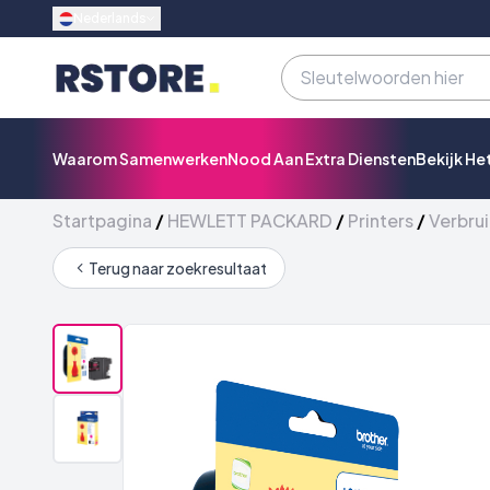
Nederlands
Waarom Samenwerken
Nood Aan Extra Diensten
Bekijk He
Startpagina
/
HEWLETT PACKARD
/
Printers
/
Verbrui
Terug naar zoekresultaat