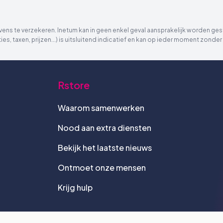
ns te verzekeren. Inetum kan in geen enkel geval aansprakelijk worden gest
ies, taxen, prijzen...) is uitsluitend indicatief en kan op ieder moment zon
Rstore
Waarom samenwerken
Nood aan extra diensten
Bekijk het laatste nieuws
Ontmoet onze mensen
Krijg hulp