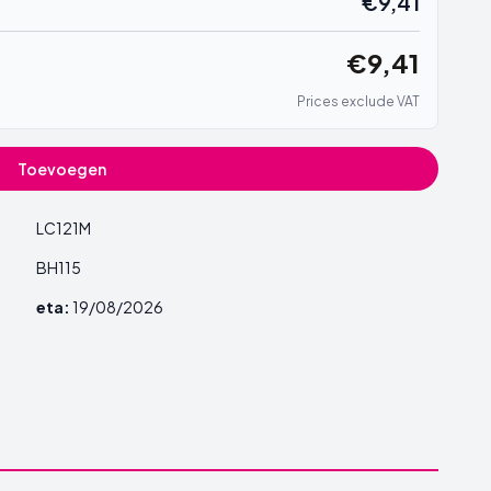
€9,41
€9,41
Prices exclude VAT
Toevoegen
LC121M
BH115
eta:
19/08/2026