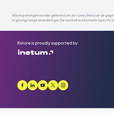
Alle inspanningen werden geleverd om de correctheid van de gegeve
in gevolge enige veranderingen.De verstrekte informatie (specificat
Rstore is proudly supported by