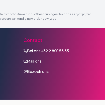
eld voor foutieve productbeschrijvingen, tax codes en/of prijzen
der verdere aankondiging worden gewijzigd.
Contact
Bel ons
+32 2 801 55 55
Mail ons
Bezoek ons