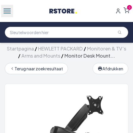
0
Startpagina
/
HEWLETT PACKARD
/
Monitoren & TV’s
/
Arms and Mounts
/
Monitor Desk Mount...
Terug naar zoekresultaat
Afdrukken