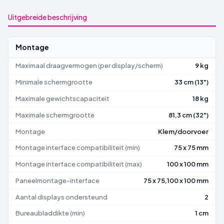
Uitgebreide beschrijving
Montage
Maximaal draagvermogen (per display/scherm)
9 kg
Minimale schermgrootte
33 cm (13")
Maximale gewichtscapaciteit
18 kg
Maximale schermgrootte
81,3 cm (32")
Montage
Klem/doorvoer
Montage interface compatibiliteit (min)
75 x 75 mm
Montage interface compatibiliteit (max)
100 x 100 mm
Paneelmontage-interface
75 x 75,100 x 100 mm
Aantal displays ondersteund
2
Bureaubladdikte (min)
1 cm