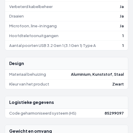
Verbeterd kabelbeheer
Ja
Draaien
Ja
Microfoon, line-in ingang
Ja
Hoofdtelefoonuitgangen
1
Aantal poorten USB 3.2 Gen 1 (3.1 Gen 1) Type A
1
Design
Materiaal behuizing
Aluminium, Kunststof, Staal
Kleur van het product
Zwart
Logistieke gegevens
Code geharmoniseerd systeem (HS)
85299097
Gewicht en omvang