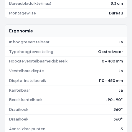
Bureaubladdikte (max)
8,3 cm
Montagewijze
Bureau
Ergonomie
In hoogte verstelbaar
Ja
Type hoogteverstelling
Gastrekveer
Hoogte verstelbaarheidsbereik
0 - 480 mm
Verstelbare diepte
Ja
Diepte-instelbereik
110 - 450 mm
Kantelbaar
Ja
Bereik kantelhoek
-90 - 90°
Draaihoek
360°
Draaihoek
360°
Aantal draaipunten
3