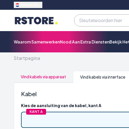
Nederlands
Waarom Samenwerken
Nood Aan Extra Diensten
Bekijk He
Startpagina
Vind kabels via apparaat
Vind kabels via interface
Kabel
Kies de aansluiting van de kabel, kant A
KANT A