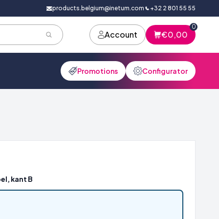
products.belgium@inetum.com
+32 2 801 55 55
0
Account
€0,00
Promotions
Configurator
el, kant B