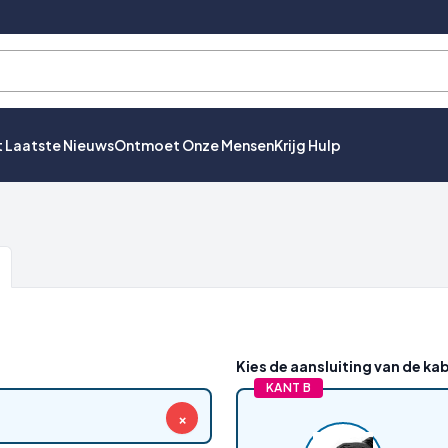
t Laatste Nieuws
Ontmoet Onze Mensen
Krijg Hulp
Kies de aansluiting van de kab
KANT B
×