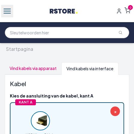
0
Startpagina
Vind kabels via apparaat
Vind kabels via interface
Kabel
Kies de aansluiting van de kabel, kant A
KANT A
×