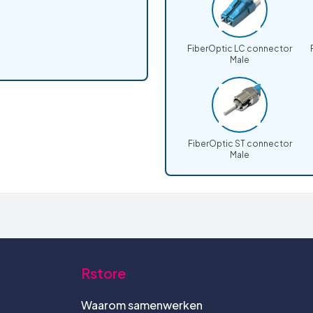
FiberOptic LC connector
Male
FiberOptic ST connector
Male
Rstore
Waarom samenwerken