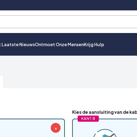
t Laatste Nieuws
Ontmoet Onze Mensen
Krijg Hulp
Kies de aansluiting van de kab
KANT B
×