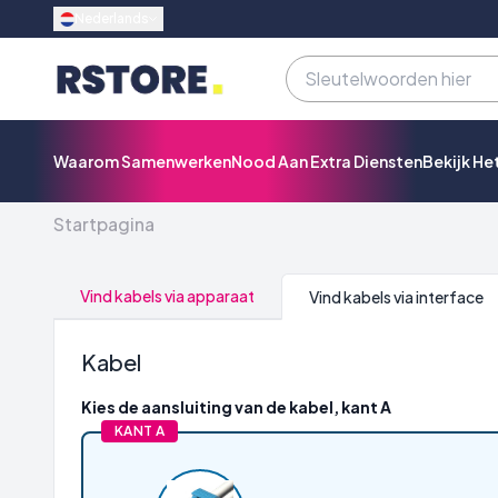
Nederlands
Waarom Samenwerken
Nood Aan Extra Diensten
Bekijk He
Startpagina
Vind kabels via apparaat
Vind kabels via interface
Kabel
Kies de aansluiting van de kabel, kant A
KANT A