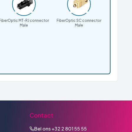
FiberOptic MT-RJ connector
FiberOptic SC connector
Male
Male
Contact
Bel ons
+32 2 801 55 55