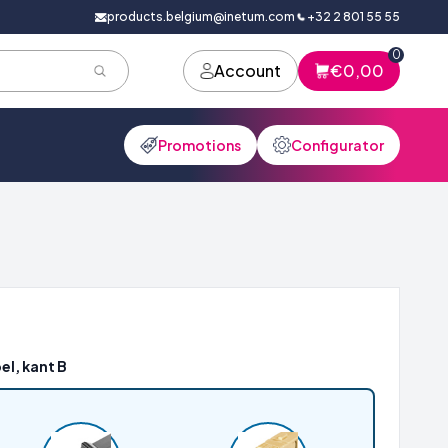
products.belgium@inetum.com
+32 2 801 55 55
0
Account
€0,00
Promotions
Configurator
el, kant B