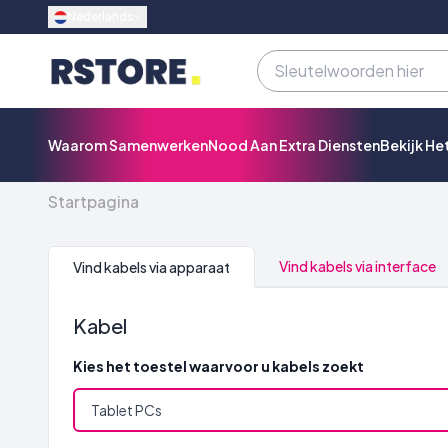
Nederlands
Waarom Samenwerken
Nood Aan Extra Diensten
Bekijk He
Startpagina
Vind kabels via interface
Vind kabels via apparaat
Kabel
Kies het toestel waarvoor u kabels zoekt