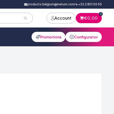
products.belgium@inetum.com
+32 2 801 55 55
0
Account
€0,00
Promotions
Configurator